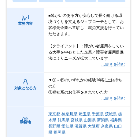
■障がいのある方が安心して長く働ける環
境づくりを支えるジョブコーチとして、お
業務内容
客様先企業へ常駐し、就労支援を行ってい
ただきます。
【クライアント】：障がい者雇用をしてい
る大手を中心とした企業／障害者雇用促進
法によりニーズが拡大しています
…続きを読む
▼①～⑥のいずれかの経験1年以上お持ち
の方
対象となる方
①福祉系のお仕事をされていた方
…続きを読む
東京都
神奈川県
埼玉県
千葉県
茨城県
栃
木県
群馬県
宮城県
山梨県
新潟県
福井県
勤務地
長野県
愛知県
滋賀県
大阪府
奈良県
山口
県
福岡県