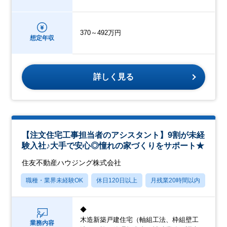
370～492万円
想定年収
詳しく見る
【注文住宅工事担当者のアシスタント】9割が未経
験入社♪大手で安心◎憧れの家づくりをサポート★
住友不動産ハウジング株式会社
職種・業界未経験OK
休日120日以上
月残業20時間以内
転勤
◆
木造新築戸建住宅（軸組工法、枠組壁工
業務内容