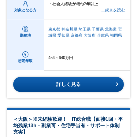
・社会人経験が概ね2年以上
…続きを読む
対象となる方
東京都
神奈川県
埼玉県
千葉県
北海道
宮
城県
愛知県
京都府
大阪府
兵庫県
福岡県
勤務地
454～640万円
想定年収
詳しく見る
＜大阪＞※未経験歓迎！ IT総合職【面接1回・平
均残業13h・副業可・住宅手当有・サポート体制
充実】