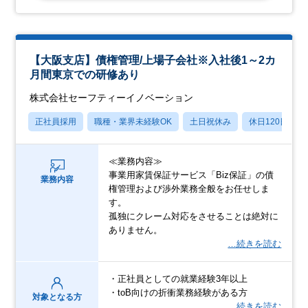
【大阪支店】債権管理/上場子会社※入社後1～2カ
月間東京での研修あり
株式会社セーフティーイノベーション
正社員採用
職種・業界未経験OK
土日祝休み
休日120日以上
≪業務内容≫
事業用家賃保証サービス「Biz保証」の債
業務内容
権管理および渉外業務全般をお任せしま
す。
孤独にクレーム対応をさせることは絶対に
ありません。
…続きを読む
・正社員としての就業経験3年以上
・toB向けの折衝業務経験がある方
対象となる方
…続きを読む