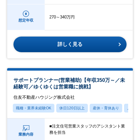
270～340万円
想定年収
詳しく見る
サポートプランナー(営業補助)【年収350万～／未
経験可／ゆくゆくは営業職に挑戦】
住友不動産ハウジング株式会社
職種・業界未経験OK
休日120日以上
産休・育休あり
月残業
■注文住宅営業スタッフのアシスタント業
務を担当
業務内容