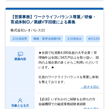
【営業事務】ワークライフバランス尊重／研修・
育成体制◎／業績V字回復による募集
株式会社レオパレス21
正社員採用
職種・業界未経験OK
土日祝休み
休日120日以上
★全国で社員数4,000名超の大手企業！管
理物件は全国に54万戸以上を取り扱い、国
業務内容
内の上場企業の多くからご利用いただいて
います。★
社員のワークライフバランスを尊重し体制
を整えております。
…続きを読む
【必須】いずれかのご経験をお持ちの方
金融機関での融資業務経験者経験
対象となる方
…続きを読む