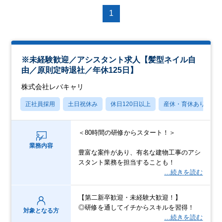
1
※未経験歓迎／アシスタント求人【髪型ネイル自
由／原則定時退社／年休125日】
株式会社レバキャリ
正社員採用
土日祝休み
休日120日以上
産休・育休あり
＜80時間の研修からスタート！＞
業務内容
豊富な案件があり、有名な建物工事のアシ
スタント業務を担当することも！
…続きを読む
【第二新卒歓迎・未経験大歓迎！】
◎研修を通してイチからスキルを習得！
対象となる方
…続きを読む