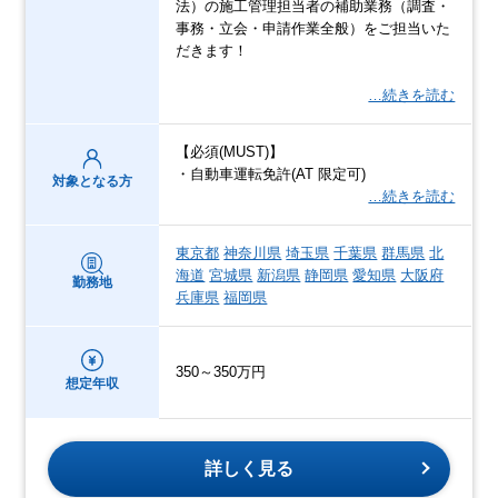
法）の施工管理担当者の補助業務（調査・
事務・立会・申請作業全般）をご担当いた
だきます！
…続きを読む
【必須(MUST)】
・自動車運転免許(AT 限定可)
対象となる方
…続きを読む
東京都
神奈川県
埼玉県
千葉県
群馬県
北
海道
宮城県
新潟県
静岡県
愛知県
大阪府
勤務地
兵庫県
福岡県
350～350万円
想定年収
詳しく見る