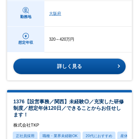
大阪府
勤務地
320～420万円
想定年収
詳しく見る
1376【設営事務／関西】未経験◎／充実した研修
制度／想定年休120日／できることからお任せし
ます！
株式会社TKP
正社員採用
職種・業界未経験OK
20代におすすめ
産休・育