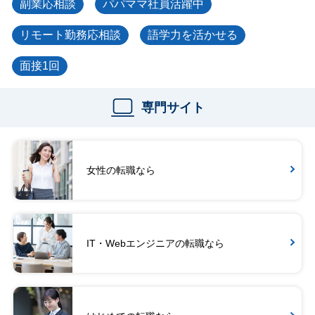
副業応相談
パパママ社員活躍中
リモート勤務応相談
語学力を活かせる
面接1回
専門サイト
女性の転職なら
IT・Webエンジニアの転職なら