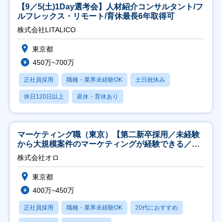
【9／5(土)1Day選考会】人材紹介コンサルタント/フ
ルフレックス・リモート/育休最長6年取得可
株式会社LITALICO
東京都
450万~700万
正社員採用
職種・業界未経験OK
土日祝休み
休日120日以上
産休・育休あり
マーケティング職（東京）【第二新卒採用／未経験
から大規模案件のマーケティングが経験できる／研
修充実】
株式会社オロ
東京都
400万~450万
正社員採用
職種・業界未経験OK
20代におすすめ