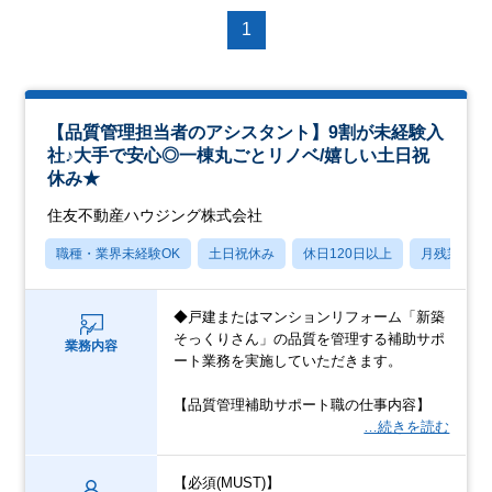
1
【品質管理担当者のアシスタント】9割が未経験入
社♪大手で安心◎一棟丸ごとリノベ/嬉しい土日祝
休み★
住友不動産ハウジング株式会社
職種・業界未経験OK
土日祝休み
休日120日以上
月残業20
◆戸建またはマンションリフォーム「新築
そっくりさん」の品質を管理する補助サポ
業務内容
ート業務を実施していただきます。
【品質管理補助サポート職の仕事内容】
…続きを読む
【必須(MUST)】