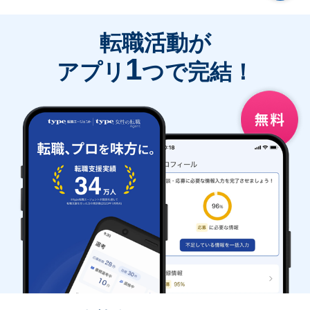
転職活動が
1
アプリ
つで完結！