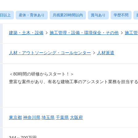
0日以上
産休・育休あり
月残業20時間以内
賞与あり
学歴不問
建築・土木・設備
施工管理・設備・環境保全・その他
施工管
人材・アウトソーシング・コールセンター
人材派遣
＜80時間の研修からスタート！＞
豊富な案件があり、有名な建物工事のアシスタント業務を担当す
東京都
神奈川県
埼玉県
千葉県
大阪府
344～700万円