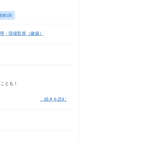
面接1回
理・現場監督（建築）
ることも！
…続きを読む