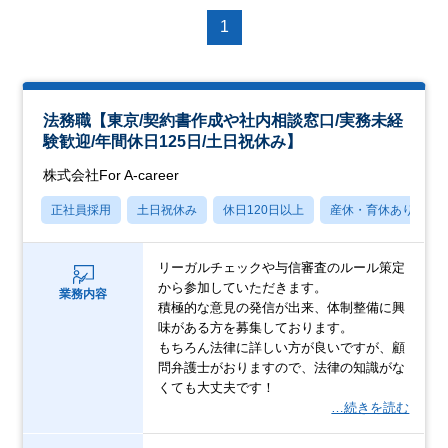
1
法務職【東京/契約書作成や社内相談窓口/実務未経
験歓迎/年間休日125日/土日祝休み】
株式会社For A-career
正社員採用
土日祝休み
休日120日以上
産休・育休あり
リーガルチェックや与信審査のルール策定
から参加していただきます。
業務内容
積極的な意見の発信が出来、体制整備に興
味がある方を募集しております。
もちろん法律に詳しい方が良いですが、顧
問弁護士がおりますので、法律の知識がな
くても大丈夫です！
…続きを読む