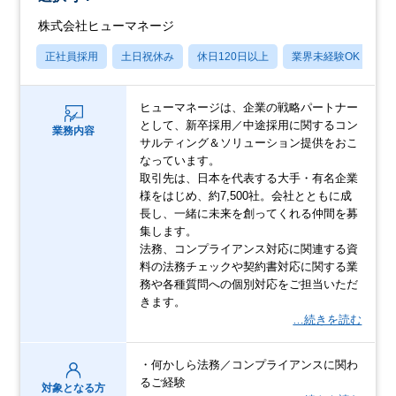
株式会社ヒューマネージ
正社員採用
土日祝休み
休日120日以上
業界未経験OK
産
ヒューマネージは、企業の戦略パートナー
として、新卒採用／中途採用に関するコン
業務内容
サルティング＆ソリューション提供をおこ
なっています。
取引先は、日本を代表する大手・有名企業
様をはじめ、約7,500社。会社とともに成
長し、一緒に未来を創ってくれる仲間を募
集します。
法務、コンプライアンス対応に関連する資
料の法務チェックや契約書対応に関する業
務や各種質問への個別対応をご担当いただ
きます。
…続きを読む
・何かしら法務／コンプライアンスに関わ
るご経験
対象となる方