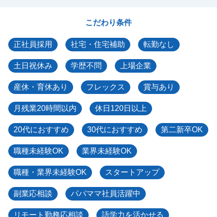
こだわり条件
正社員採用
社宅・住宅補助
転勤なし
土日祝休み
学歴不問
上場企業
産休・育休あり
フレックス
賞与あり
月残業20時間以内
休日120日以上
20代におすすめ
30代におすすめ
第二新卒OK
職種未経験OK
業界未経験OK
職種・業界未経験OK
スタートアップ
副業応相談
パパママ社員活躍中
リモート勤務応相談
語学力を活かせる