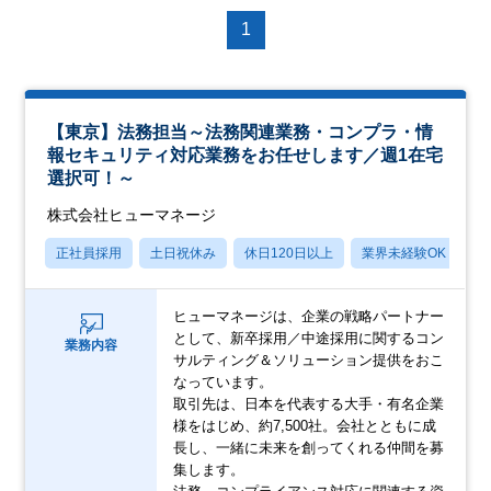
1
【東京】法務担当～法務関連業務・コンプラ・情
報セキュリティ対応業務をお任せします／週1在宅
選択可！～
株式会社ヒューマネージ
正社員採用
土日祝休み
休日120日以上
業界未経験OK
産
ヒューマネージは、企業の戦略パートナー
として、新卒採用／中途採用に関するコン
業務内容
サルティング＆ソリューション提供をおこ
なっています。
取引先は、日本を代表する大手・有名企業
様をはじめ、約7,500社。会社とともに成
長し、一緒に未来を創ってくれる仲間を募
集します。