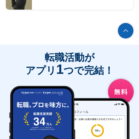
転職活動が
1
アプリ
つで完結！