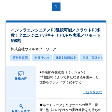
1
インフラエンジニア／PJ選択可能／クラウドPJ多
数！全エンジニアがキャリアUPを実現／リモート
約8割
株式会社ウィルオブ・ワーク
正社員採用
土日祝休み
休日120日以上
産休・育休あり
■事業部存在意義（ミッション）
”情報技術によって新たな価値を生み出し、
業務内容
世界をポジティブに変革する”
…続きを読む
◆ネットワークまたはサーバの運用・保
守・監視のいずれかの実務経験をお持ちの
対象となる方