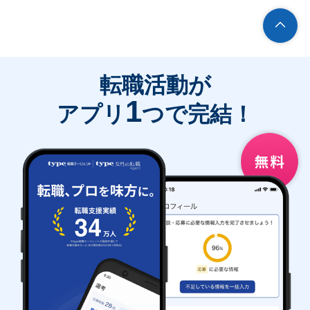
転職活動が
1
アプリ
つで完結！