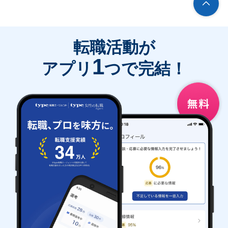
転職活動が
1
アプリ
つで完結！