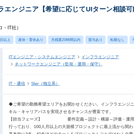
ラエンジニア【希望に応じてUIターン相談可
・IT社）
0日以上
産休・育休あり
月残業20時間以内
賞与あり
転勤なし
ITエンジニア・システムエンジニア
インフラエンジニア
ネットワークエンジニア（監視・運用・保守）
IT・通信
SIer（独立系）
◆ご希望の勤務希望エリアをお聞かせください。インフラエンジ
キル・キャリアパスを実現させるチャンスが豊富です。
【担当フェーズ】 要件定義～設計・構築～評価・運用・
行っており、100人月以上の大規模プロジェクトに最上流から関
基本的に3名～40名ほどのチームをプロジェクトごとではなく企