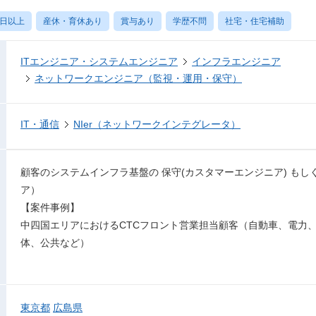
0日以上
産休・育休あり
賞与あり
学歴不問
社宅・住宅補助
ITエンジニア・システムエンジニア
インフラエンジニア
ネットワークエンジニア（監視・運用・保守）
IT・通信
NIer（ネットワークインテグレータ）
顧客のシステムインフラ基盤の 保守(カスタマーエンジニア) も
ア）
【案件事例】
中四国エリアにおけるCTCフロント営業担当顧客（自動車、電力
体、公共など）
東京都
広島県