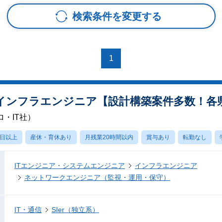
検索条件を変更する
1
インフラエンジニア【設計構築案件多数！各
・IT社）
0日以上
産休・育休あり
月残業20時間以内
賞与あり
転勤なし
ITエンジニア・システムエンジニア
インフラエンジニア
ネットワークエンジニア（監視・運用・保守）
IT・通信
SIer（独立系）