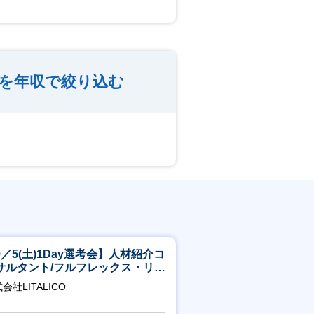
を年収で絞り込む
9／5(土)1Day選考会】人材紹介コ
サルタント/フルフレックス・リモ
ト/育休最長6年取得可
会社LITALICO