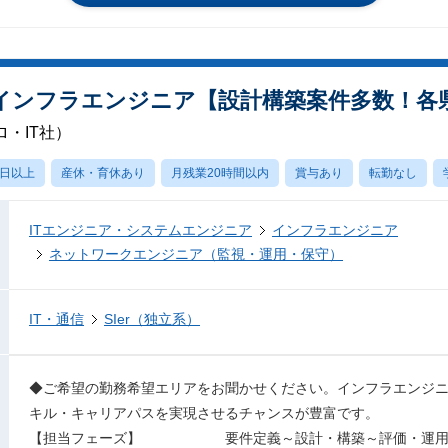
インフラエンジニア【設計構築案件多数！各
・IT社）
0日以上
産休・育休あり
月残業20時間以内
賞与あり
転勤なし
ITエンジニア・システムエンジニア
インフラエンジニア
ネットワークエンジニア（監視・運用・保守）
IT・通信
SIer（独立系）
◆ご希望の勤務希望エリアをお聞かせください。インフラエンジ
キル・キャリアパスを実現させるチャンスが豊富です。
【担当フェーズ】 要件定義～設計・構築～評価・運用・