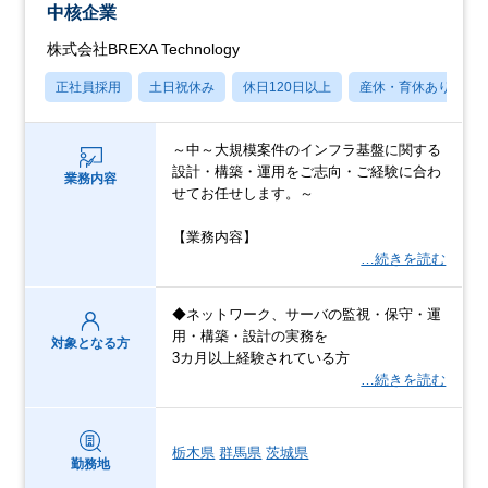
中核企業
株式会社BREXA Technology
正社員採用
土日祝休み
休日120日以上
産休・育休あり
～中～大規模案件のインフラ基盤に関する
設計・構築・運用をご志向・ご経験に合わ
業務内容
せてお任せします。～
【業務内容】
…続きを読む
◆ネットワーク、サーバの監視・保守・運
用・構築・設計の実務を
対象となる方
3カ月以上経験されている方
…続きを読む
栃木県
群馬県
茨城県
勤務地