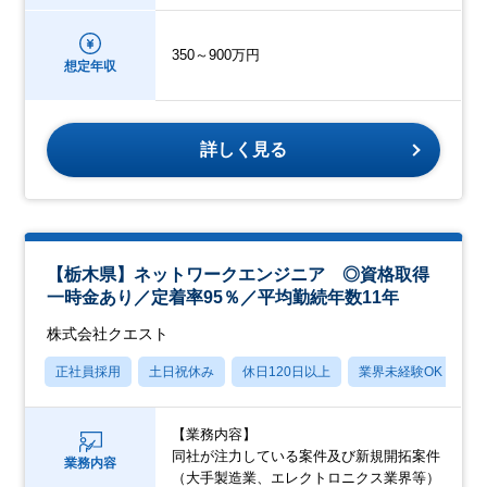
350～900万円
想定年収
詳しく見る
【栃木県】ネットワークエンジニア ◎資格取得
一時金あり／定着率95％／平均勤続年数11年
株式会社クエスト
正社員採用
土日祝休み
休日120日以上
業界未経験OK
産
【業務内容】
同社が注力している案件及び新規開拓案件
業務内容
（大手製造業、エレクトロニクス業界等）