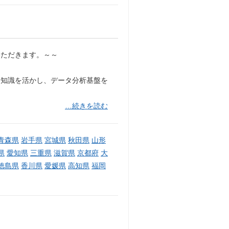
いただきます。～～
する専門知識を活かし、データ分析基盤を
…続きを読む
青森県
岩手県
宮城県
秋田県
山形
県
愛知県
三重県
滋賀県
京都府
大
徳島県
香川県
愛媛県
高知県
福岡