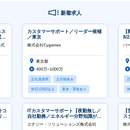
新着求人
ネス
カスタマーサポート／リーダー候補
【
電
／東京
8
クト
株式
株式会社Cygames
パ
東京都
400万~1000万
正社員採用
土日祝休み
休日120日以上
産休・育休あり
休
月残業20時間以内
介コ
ITカスタマーサポート【夜勤無し／
【
リモ
自社勤務／エネルギー分野知識が身
ス
につきます】
エナジー・ソリューションズ株式会社
株