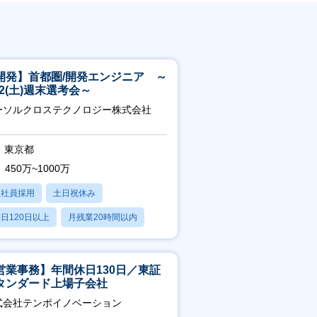
開発】首都圏/開発エンジニア ～
/22(土)週末選考会～
ーソルクロステクノロジー株式会社
東京都
450万~1000万
正社員採用
土日祝休み
日120日以上
月残業20時間以内
賞与あり
営業事務】年間休日130日／東証
タンダード上場子会社
式会社テンポイノベーション