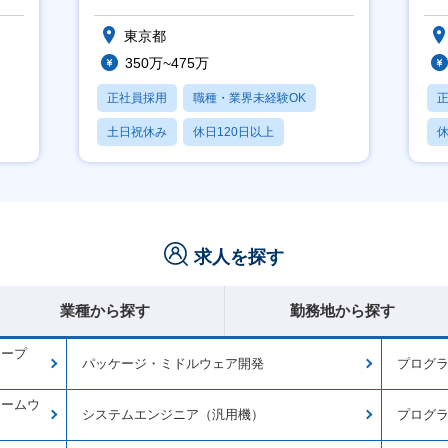
東京都
350万~475万
正社員採用
職種・業界未経験OK
土日祝休み
休日120日以上
休
産休・育休あり
求人を探す
業種から探す
勤務地から探す
オープ
パッケージ・ミドルウェア開発
プログラ
ァームウ
システムエンジニア（汎用機）
プログ