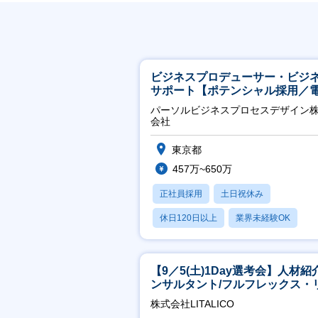
ビジネスプロデューサー・ビジ
サポート【ポテンシャル採用／
力・ガス等の民間向けプロジェ
パーソルビジネスプロセスデザイン
推進】
会社
東京都
457万~650万
正社員採用
土日祝休み
休日120日以上
業界未経験OK
産休・育休あり
【9／5(土)1Day選考会】人材紹
ンサルタント/フルフレックス・
ート/育休最長6年取得可
株式会社LITALICO