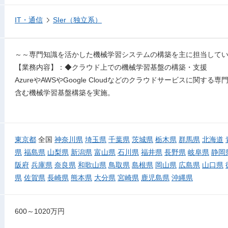
IT・通信
SIer（独立系）
～～専門知識を活かした機械学習システムの構築を主に担当して
【業務内容】：◆クラウド上での機械学習基盤の構築・支援
AzureやAWSやGoogle Cloudなどのクラウドサービスに関
含む機械学習基盤構築を実施。
東京都
全国
神奈川県
埼玉県
千葉県
茨城県
栃木県
群馬県
北海道
県
福島県
山梨県
新潟県
富山県
石川県
福井県
長野県
岐阜県
静岡
阪府
兵庫県
奈良県
和歌山県
鳥取県
島根県
岡山県
広島県
山口県
県
佐賀県
長崎県
熊本県
大分県
宮崎県
鹿児島県
沖縄県
600～1020万円