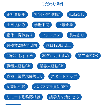
こだわり条件
正社員採用
社宅・住宅補助
転勤なし
土日祝休み
学歴不問
上場企業
産休・育休あり
フレックス
賞与あり
月残業20時間以内
休日120日以上
20代におすすめ
30代におすすめ
第二新卒OK
職種未経験OK
業界未経験OK
職種・業界未経験OK
スタートアップ
副業応相談
パパママ社員活躍中
リモート勤務応相談
語学力を活かせる