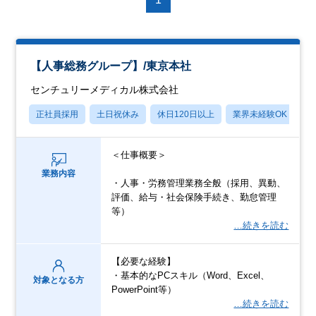
【人事総務グループ】/東京本社
センチュリーメディカル株式会社
正社員採用
土日祝休み
休日120日以上
業界未経験OK
産
＜仕事概要＞
業務内容
・人事・労務管理業務全般（採用、異動、
評価、給与・社会保険手続き、勤怠管理
等）
…続きを読む
【必要な経験】
・基本的なPCスキル（Word、Excel、
対象となる方
PowerPoint等）
…続きを読む