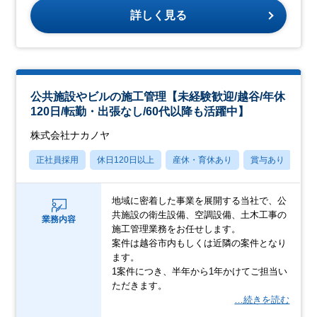
詳しく見る
公共施設やビルの施工管理【未経験歓迎/越谷/年休
120日/転勤・出張なし/60代以降も活躍中】
株式会社ナカノヤ
正社員採用
休日120日以上
産休・育休あり
賞与あり
転
地域に密着した事業を展開する当社で、公
共施設の衛生設備、空調設備、土木工事の
業務内容
施工管理業務をお任せします。
案件は越谷市内もしくは近隣の案件となり
ます。
1案件につき、半年から1年かけてご担当い
ただきます。
…続きを読む