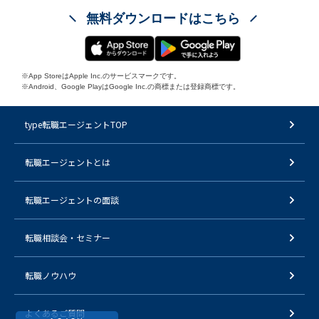
無料ダウンロードはこちら
※App StoreはApple Inc.のサービスマークです。
※Android、Google PlayはGoogle Inc.の商標または登録商標です。
type転職エージェントTOP
転職エージェントとは
転職エージェントの面談
転職相談会・セミナー
転職ノウハウ
よくあるご質問