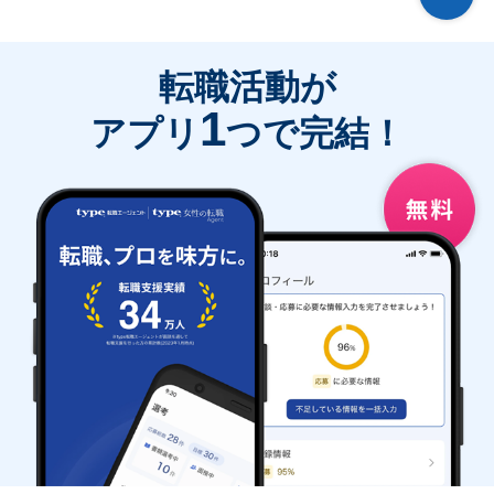
転職活動が
1
アプリ
つで完結！