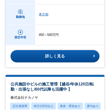
東京都
勤務地
450～500万円
想定年収
詳しく見る
公共施設やビルの施工管理【越谷/年休120日/転
勤・出張なし/60代以降も活躍中 】
株式会社ナカノヤ
正社員採用
休日120日以上
産休・育休あり
賞与あり
転