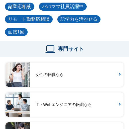
副業応相談
パパママ社員活躍中
リモート勤務応相談
語学力を活かせる
面接1回
専門サイト
女性の転職なら
IT・Webエンジニアの転職なら