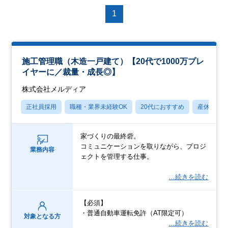
1
施工管理職（木造一戸建て）【20代で1000万プレ
イヤーに／裁量・成長◎】
株式会社メルディア
正社員採用
職種・業界未経験OK
20代におすすめ
産休・育
家づくりの最終砦。
コミュニケーションを取りながら、プロジ
業務内容
ェクトを管理する仕事。
…続きを読む
【必須】
・普通自動車運転免許（AT限定可）
対象となる方
…続きを読む