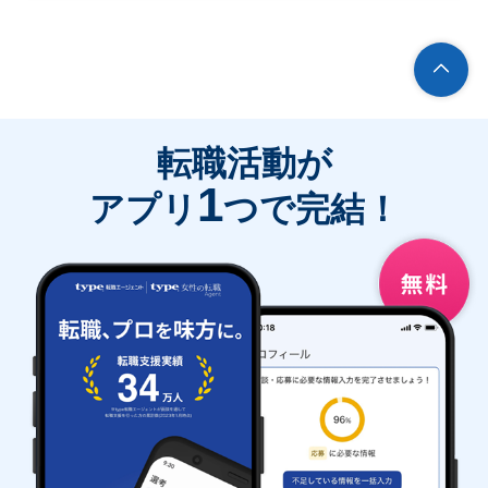
転職活動が
1
アプリ
つで完結！