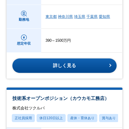
東京都
神奈川県
埼玉県
千葉県
愛知県
勤務地
390～1500万円
想定年収
詳しく見る
技術系オープンポジション（カウカモ工務店）
株式会社ツクルバ
正社員採用
休日120日以上
産休・育休あり
賞与あり
転