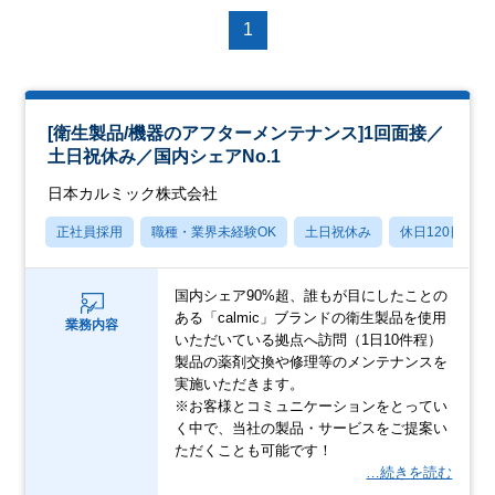
1
[衛生製品/機器のアフターメンテナンス]1回面接／
土日祝休み／国内シェアNo.1
日本カルミック株式会社
正社員採用
職種・業界未経験OK
土日祝休み
休日120日以上
国内シェア90%超、誰もが目にしたことの
ある「calmic」ブランドの衛生製品を使用
業務内容
いただいている拠点へ訪問（1日10件程）
製品の薬剤交換や修理等のメンテナンスを
実施いただきます。
※お客様とコミュニケーションをとってい
く中で、当社の製品・サービスをご提案い
ただくことも可能です！
…続きを読む