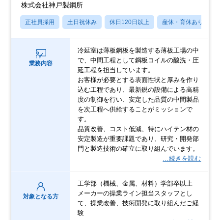
株式会社神戸製鋼所
正社員採用
土日祝休み
休日120日以上
産休・育休あり
冷延室は薄板鋼板を製造する薄板工場の中
で、中間工程として鋼板コイルの酸洗・圧
業務内容
延工程を担当しています。
お客様が必要とする表面性状と厚みを作り
込む工程であり、最新鋭の設備による高精
度の制御を行い、安定した品質の中間製品
を次工程へ供給することがミッションで
す。
品質改善、コスト低減、特にハイテン材の
安定製造が重要課題であり、研究・開発部
門と製造技術の確立に取り組んでいます。
…続きを読む
工学部（機械、金属、材料）学部卒以上
メーカーの操業ライン担当スタッフとし
対象となる方
て、操業改善、技術開発に取り組んだご経
験