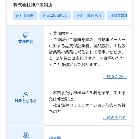
株式会社神戸製鋼所
正社員採用
休日120日以上
産休・育休あり
月残業20時間以
＜業務内容＞
・ご経験やご志向を鑑み、自動車メーカー
業務内容
に対する品質保証業務、製品設計、工程設
計業務の業務に補佐として従事いただき、
１~２年後には主担当者として従事いただ
くことを想定しております。
…続きを読む
・材料または機械系の学科を卒業、学士ま
たは修士以上。
対象となる方
・社交性やコミュニケーション能力をお持
ちの方
…続きを読む
栃木県