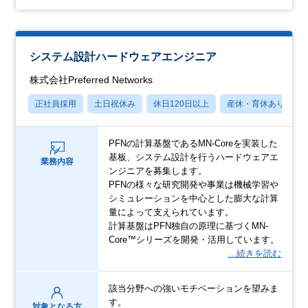
システム設計ハードウェアエンジニア
株式会社Preferred Networks
正社員採用
土日祝休み
休日120日以上
産休・育休あり
PFNの計算基盤であるMN-Coreを実装した
基板、システム設計を行うハードウェアエ
業務内容
ンジニアを募集します。
PFNの様々な研究開発や事業は機械学習や
シミュレーションを中心とした膨大な計算
量によって支えられています。
計算基盤はPFN独自の原理に基づくMN-
Core™シリーズを開発・活用しています。
…続きを読む
該当分野への強いモチベーションを望みま
す。
対象となる方