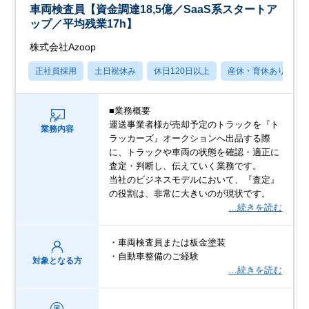
車両検査員【資金調達18,5億／SaaS系スタートア
ップ／平均残業17h】
株式会社Azoop
正社員採用
土日祝休み
休日120日以上
産休・育休あり
■業務概要
運送事業者様が売却予定のトラックを『ト
業務内容
ラッカーズ』オークションへ出品する際
に、トラックや車両の状態を確認・適正に
査定・判断し、伝えていく業務です。
当社のビジネスモデルにおいて、『査定』
の役割は、非常に大きいのが現状です。
…続きを読む
・車両検査員または板金塗装
・自動車整備のご経験
対象となる方
…続きを読む