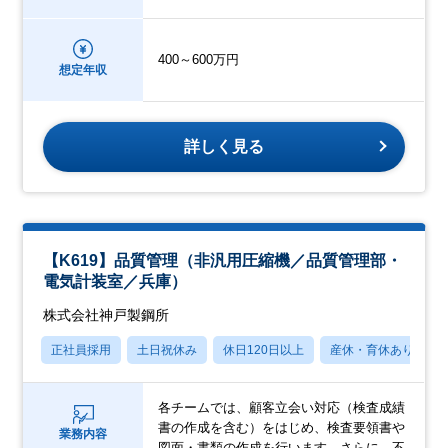
400～600万円
想定年収
詳しく見る
【K619】品質管理（非汎用圧縮機／品質管理部・
電気計装室／兵庫）
株式会社神戸製鋼所
正社員採用
土日祝休み
休日120日以上
産休・育休あり
各チームでは、顧客立会い対応（検査成績
書の作成を含む）をはじめ、検査要領書や
業務内容
図面・書類の作成を行います。さらに、不