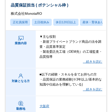
品質保証担当 ( ポテンシャル枠 )
株式会社MonotaRO
正社員採用
土日祝休み
休日120日以上
産休・育休あり
▼主な役割
・新規プライベートブランド商品の法令調
業務内容
査・品質基準策定
・製造委託先工場（OEM先）の工場監査・
品質指導
…続きを読む
■以下の経験・スキルを全てお持ちの方
・品質保証の業務経験(※3年以上/基本的な
対象となる方
知識や仕組みを理解している)
…続きを読む
大阪府
勤務地