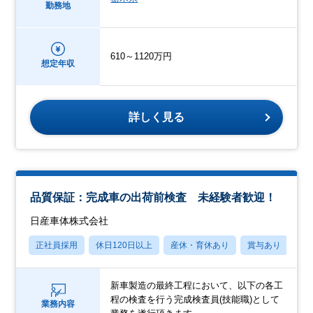
勤務地
610～1120万円
想定年収
詳しく見る
品質保証：完成車の出荷前検査 未経験者歓迎！
日産車体株式会社
正社員採用
休日120日以上
産休・育休あり
賞与あり
学
新車製造の最終工程において、以下の各工
程の検査を行う完成検査員(技能職)として
業務内容