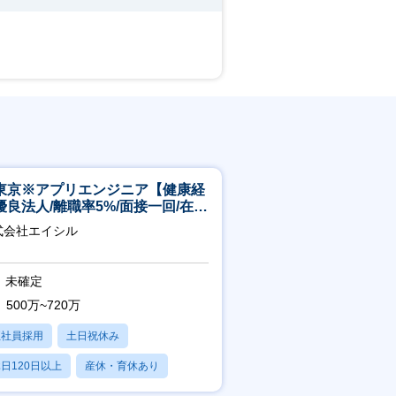
東京※アプリエンジニア【健康経
優良法人/離職率5%/面接一回/在宅
/完休2日/上流案件多数】
式会社エイシル
未確定
500万~720万
正社員採用
土日祝休み
日120日以上
産休・育休あり
残業20時間以内