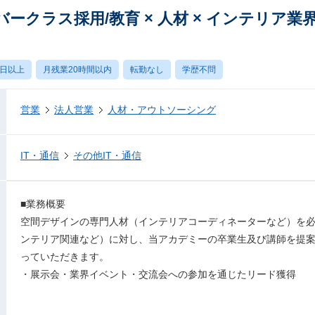
ークラス採用/教育 × 人材 × インテリア業
0日以上
月残業20時間以内
転勤なし
学歴不問
営業
法人営業
人材・アウトソーシング
IT・通信
その他IT・通信
■業務概要
空間デザインの専門人材（インテリアコーディネーターなど）を
ンテリア関連など）に対し、当アカデミーの卒業生及び講師を提
っていただきます。
・展示会・業界イベント・交流会への参加を通じたリード獲得