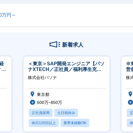
00万円～
新着求人
経
＜東京＞SAP開発エンジニア【パソ
※
ク取
ナXTECH／正社員／福利厚生充実
営
◎】
有
株式会社パソナ
株
東京都
600万~850万
正社員採用
土日祝休み
休日120日以上
業界未経験OK
休
産休・育休あり
月