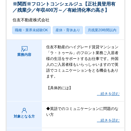
※関西※フロントコンシェルジュ【正社員登用有
／残業少／年収400万～／有給消化率の高さ】
住友不動産株式会社
職種・業界未経験OK
産休・育休あり
月残業20時間以内
転
住友不動産のハイグレード賃貸マンション
「ラ・トゥール」のフロント業務ご入居者
業務内容
様の生活をサポートするお仕事です。外国
人のご入居者様もいらっしゃいますので英
語でコミュニケーションをとる機会もあり
ます。
【具体的には】
…続きを読む
◆英語でのコミュニケーションに問題のな
い方
対象となる方
…続きを読む