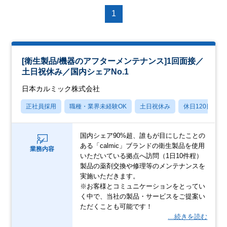
1
[衛生製品/機器のアフターメンテナンス]1回面接／
土日祝休み／国内シェアNo.1
日本カルミック株式会社
正社員採用
職種・業界未経験OK
土日祝休み
休日120日以上
国内シェア90%超、誰もが目にしたことの
ある「calmic」ブランドの衛生製品を使用
業務内容
いただいている拠点へ訪問（1日10件程）
製品の薬剤交換や修理等のメンテナンスを
実施いただきます。
※お客様とコミュニケーションをとってい
く中で、当社の製品・サービスをご提案い
ただくことも可能です！
…続きを読む