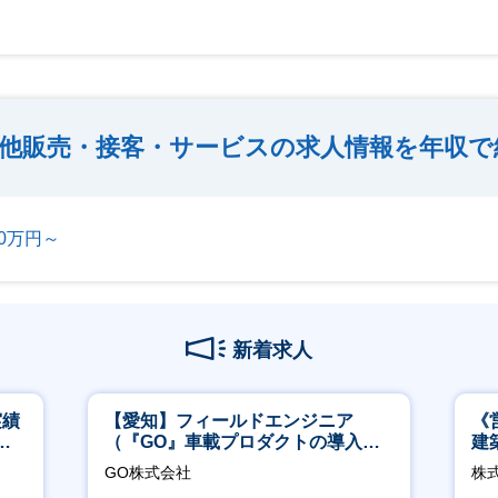
他販売・接客・サービスの求人情報を年収で
00万円～
新着求人
実績
【愛知】フィールドエンジニア
《
週4
（『GO』車載プロダクトの導入サ
建
ポート／年休120日／土日祝休／直
│
GO株式会社
株式
行直帰