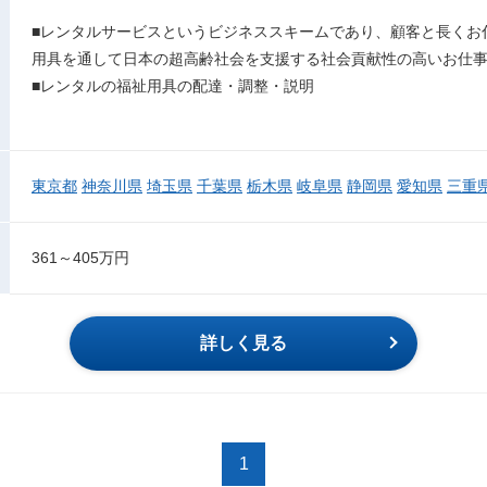
■レンタルサービスというビジネススキームであり、顧客と長くお
用具を通して日本の超高齢社会を支援する社会貢献性の高いお仕
■レンタルの福祉用具の配達・調整・説明
東京都
神奈川県
埼玉県
千葉県
栃木県
岐阜県
静岡県
愛知県
三重
361～405万円
詳しく見る
1