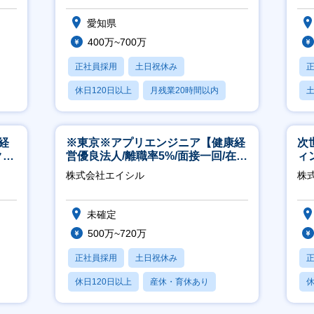
愛知県
400万~700万
正社員採用
土日祝休み
休日120日以上
月残業20時間以内
学歴不問
経
※東京※アプリエンジニア【健康経
次
ク取
営優良法人/離職率5%/面接一回/在宅
ィ
有/完休2日/上流案件多数】
株式会社エイシル
株
未確定
500万~720万
正社員採用
土日祝休み
休日120日以上
産休・育休あり
休
月残業20時間以内