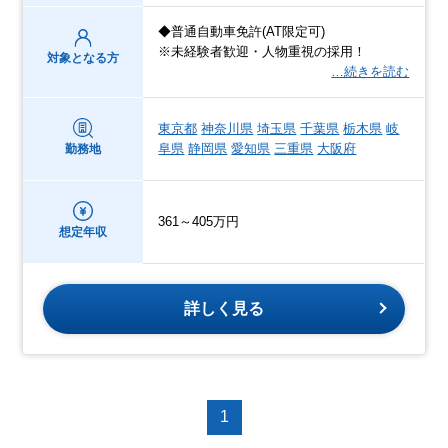
◆普通自動車免許(AT限定可)
※未経験者歓迎・人物重視の採用！
対象となる方
…続きを読む
東京都
神奈川県
埼玉県
千葉県
栃木県
岐
阜県
静岡県
愛知県
三重県
大阪府
勤務地
361～405万円
想定年収
詳しく見る
1