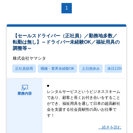
1
【セールスドライバー（正社員）／勤務地多数／
転勤は無し】～ドライバー未経験OK／福祉用具の
調整等～
株式会社ヤマシタ
正社員採用
職種・業界未経験OK
土日祝休み
休日120日以上
■
レンタルサービスというビジネススキーム
業務内容
であり、顧客と長くお付き合いをすること
ができ、福祉用具を通して日本の超高齢社
会を支援する社会貢献性の高いお仕事で
す！
…続きを読む