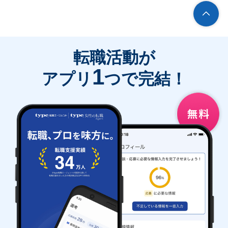
転職活動が
1
アプリ
つで完結！