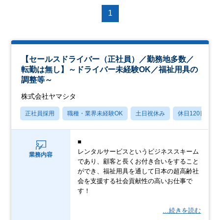
1
【セールスドライバー（正社員）／勤務地多数／
転勤は無し】～ドライバー未経験OK／福祉用具の
調整等～
株式会社ヤマシタ
正社員採用
職種・業界未経験OK
土日祝休み
休日120日以上
■
レンタルサービスというビジネススキーム
業務内容
であり、顧客と長くお付き合いをすること
ができ、福祉用具を通して日本の超高齢社
会を支援する社会貢献性の高いお仕事で
す！
…続きを読む