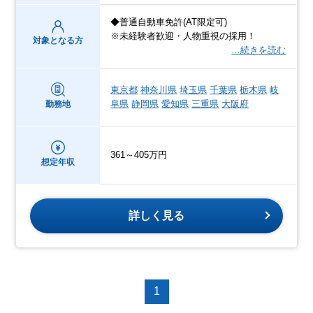
◆普通自動車免許(AT限定可)
※未経験者歓迎・人物重視の採用！
対象となる方
…続きを読む
東京都
神奈川県
埼玉県
千葉県
栃木県
岐
阜県
静岡県
愛知県
三重県
大阪府
勤務地
361～405万円
想定年収
詳しく見る
1