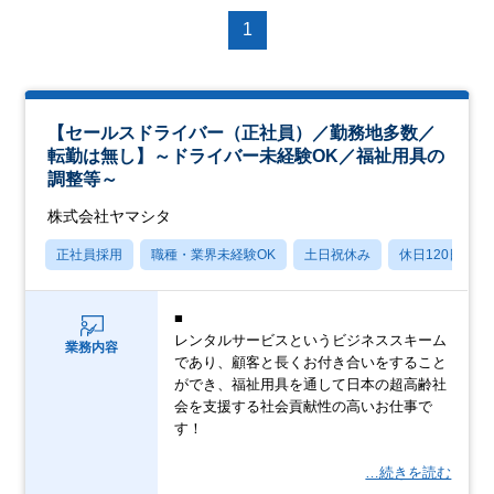
1
【セールスドライバー（正社員）／勤務地多数／
転勤は無し】～ドライバー未経験OK／福祉用具の
調整等～
株式会社ヤマシタ
正社員採用
職種・業界未経験OK
土日祝休み
休日120日以上
■
レンタルサービスというビジネススキーム
業務内容
であり、顧客と長くお付き合いをすること
ができ、福祉用具を通して日本の超高齢社
会を支援する社会貢献性の高いお仕事で
す！
…続きを読む