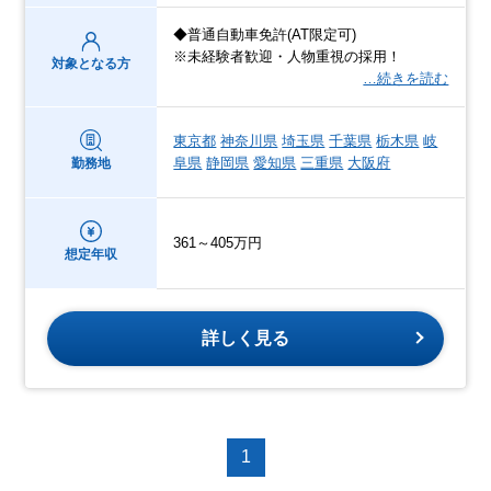
◆普通自動車免許(AT限定可)
※未経験者歓迎・人物重視の採用！
対象となる方
…続きを読む
東京都
神奈川県
埼玉県
千葉県
栃木県
岐
阜県
静岡県
愛知県
三重県
大阪府
勤務地
361～405万円
想定年収
詳しく見る
1