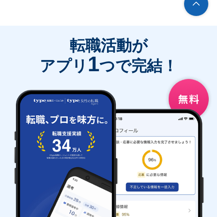
転職活動が
1
アプリ
つで完結！