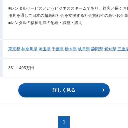
■レンタルサービスというビジネススキームであり、顧客と長くお
用具を通して日本の超高齢社会を支援する社会貢献性の高いお仕
■レンタルの福祉用具の配達・調整・説明
東京都
神奈川県
埼玉県
千葉県
栃木県
岐阜県
静岡県
愛知県
三重
361～405万円
詳しく見る
1