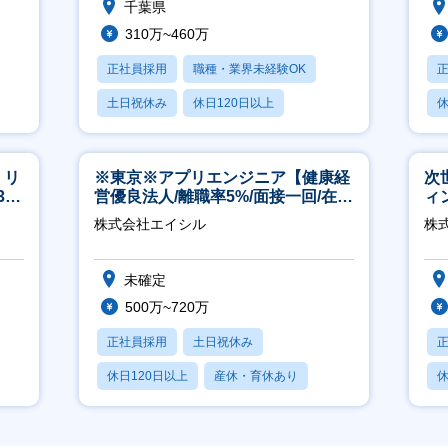
千葉県
310万~460万
正社員採用
職種・業界未経験OK
土日祝休み
休日120日以上
休
産休・育休あり
月
】リ
※東京※アプリエンジニア【健康経
次
40
営優良法人/離職率5%/面接一回/在宅
ィ
有/完休2日/上流案件多数】
株式会社エイシル
株
未確定
500万~720万
正社員採用
土日祝休み
休日120日以上
産休・育休あり
休
月残業20時間以内