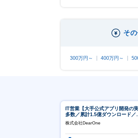
その
300万円～
400万円～
5
IT営業【大手公式アプリ開発の
多数／累計1.5億ダウンロード／
リモート／服装髪型自由】
株式会社DearOne