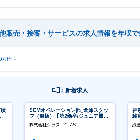
他販売・接客・サービスの求人情報を年収で
00万円～
新着求人
実績
SCMオペレーション部_倉庫スタッ
神
週4
フ（船橋）【第2新卒/ジュニア層歓
験
迎】
得
株式会社クラス（CLAS）
総