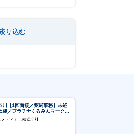
絞り込む
奈川【1回面接／薬局事務】未経
歓迎／プラチナくるみんマーク取
／月平均残業13h／年休126日
合メディカル株式会社