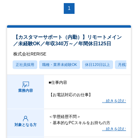
1
【カスタマーサポート（内勤）】リモートメイン
／未経験OK／年収340万～／年間休日125日
株式会社RERISE
正社員採用
職種・業界未経験OK
休日120日以上
月残業20
■仕事内容
業務内容
【お電話対応のお仕事】
…続きを読む
＜学歴経歴不問＞
・基本的なPCスキルをお持ちの方
対象となる方
…続きを読む