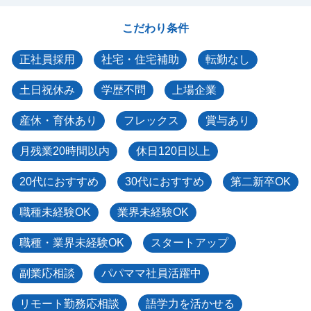
こだわり条件
正社員採用
社宅・住宅補助
転勤なし
土日祝休み
学歴不問
上場企業
産休・育休あり
フレックス
賞与あり
月残業20時間以内
休日120日以上
20代におすすめ
30代におすすめ
第二新卒OK
職種未経験OK
業界未経験OK
職種・業界未経験OK
スタートアップ
副業応相談
パパママ社員活躍中
リモート勤務応相談
語学力を活かせる