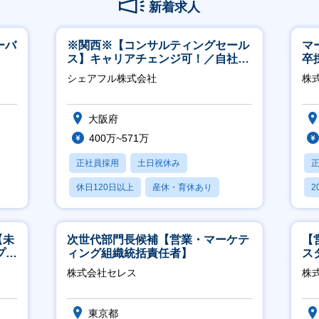
新着求人
ーバ
※関西※【コンサルティングセール
マ
ス】キャリアチェンジ可！／自社サ
卒
ービス『シェアフル』の営業
ー
シェアフル株式会社
株
実
大阪府
400万~571万
正社員採用
土日祝休み
休日120日以上
産休・育休あり
2
賞与あり
休
【未
次世代部門長候補【営業・マーケテ
【
プ／
ィング組織統括責任者】
ス
日
株式会社セレス
株
東京都