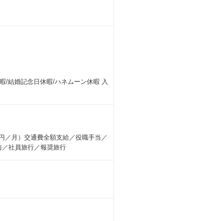
休暇/結婚記念日休暇/ハネムーン休暇 入
000円／月）交通費全額支給／役職手当／
与／社員旅行／報奨旅行