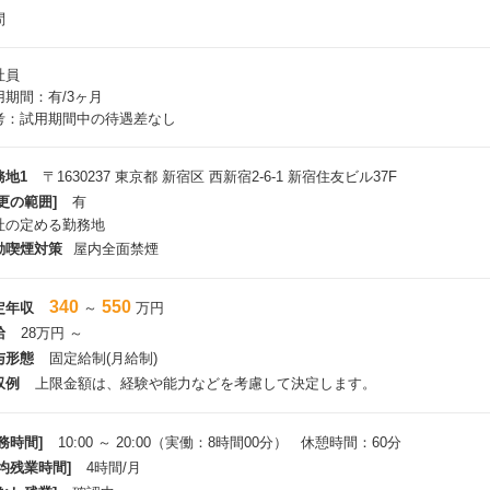
問
社員
用期間：有/3ヶ月
考：試用期間中の待遇差なし
務地1
〒1630237 東京都 新宿区 西新宿2-6-1 新宿住友ビル37F
更の範囲]
有
社の定める勤務地
動喫煙対策
屋内全面禁煙
340
550
定年収
～
万円
給
28万円 ～
与形態
固定給制(月給制)
収例
上限金額は、経験や能力などを考慮して決定します。
務時間]
10:00 ～ 20:00（実働：8時間00分） 休憩時間：60分
平均残業時間]
4時間/月