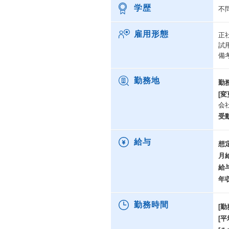
学歴
不
雇用形態
正
試
備
勤務地
勤
[変
会
受
給与
想
月
給
年
勤務時間
[勤
[