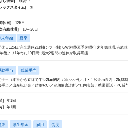
なし残業]
確認中
フレックスタイム]
無
間休日]
125日
年次有給休暇]
10～20日
年末年始
夏季
間休日125日/完全週休2日制(シフト制) GW休暇/夏季休暇/年末年始休暇/有給
1年後より1年毎に10日間~最大2週間の連休が取得可能
通勤手当
残業手当
宅手当（本社から直線で半径2km圏内：35,000円／月・半径3km圏内：25,
弔手当／出産祝い金／結婚祝い／定期健康診断／社内表彰／携帯電話・PC貸
給]
年1回
与]
年1回
健康
厚生年金
雇用
労災