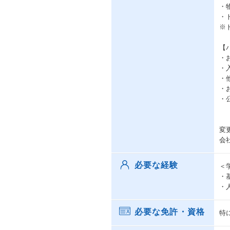
・
・
※
【
・
・
・
・
・
変
会
必要な経験
＜
・
・
必要な免許・資格
特