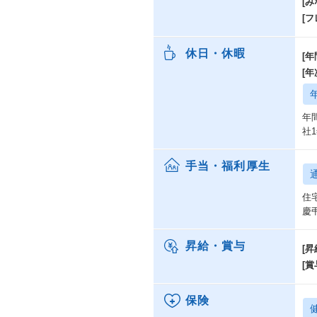
[み
[
休日・休暇
[年
[
年
社
手当・福利厚生
住
慶
昇給・賞与
[昇
[賞
保険