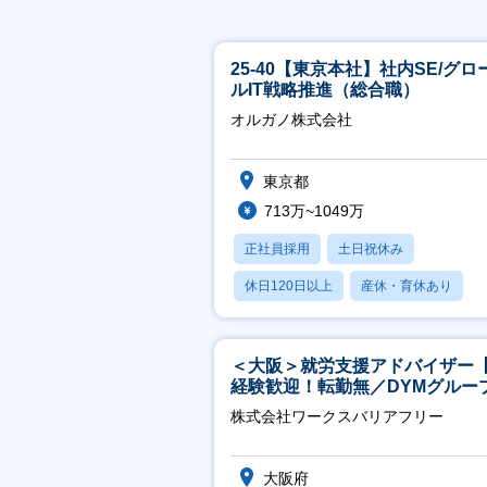
25-40【東京本社】社内SE/グロ
ルIT戦略推進（総合職）
オルガノ株式会社
東京都
713万~1049万
正社員採用
土日祝休み
休日120日以上
産休・育休あり
月残業20時間以内
＜大阪＞就労支援アドバイザー
経験歓迎！転勤無／DYMグルー
ホスピタリティ高い方歓迎／土
株式会社ワークスバリアフリー
祝】
大阪府