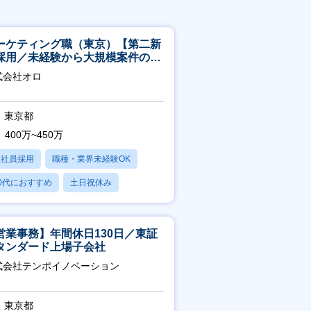
ーケティング職（東京）【第二新
採用／未経験から大規模案件のマ
ケティングが経験できる／研修充
式会社オロ
】
東京都
400万~450万
正社員採用
職種・業界未経験OK
0代におすすめ
土日祝休み
日120日以上
営業事務】年間休日130日／東証
タンダード上場子会社
式会社テンポイノベーション
東京都