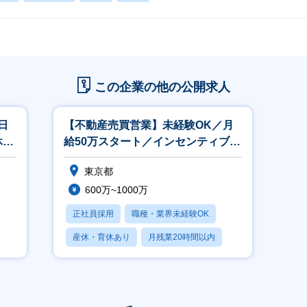
この企業の他の公開求人
日
【不動産売買営業】未経験OK／月
休日
給50万スタート／インセンティブ豊
富／福利厚生充実
東京都
600万~1000万
正社員採用
職種・業界未経験OK
産休・育休あり
月残業20時間以内
賞与あり