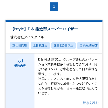
1
【istyle】D＆I推進部スーパーバイザー
株式会社アイスタイル
正社員採用
土日祝休み
休日120日以上
業界未経験OK
産
D＆I推進部では、グループ各社のオペレー
ション業務を数多く移管してきており、障
業務内容
がい者メンバーが中心となって日々業務を
遂行しています。
社員のいいところ・能力を最大限引き出し
ながら、持続的な成長へとつなげていくこ
とを目指しながら、日々一緒に取り組んで
います。
…続きを読む