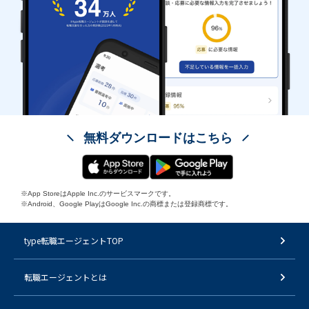
無料ダウンロードはこちら
※App StoreはApple Inc.のサービスマークです。
※Android、Google PlayはGoogle Inc.の商標または登録商標です。
type転職エージェントTOP
転職エージェントとは