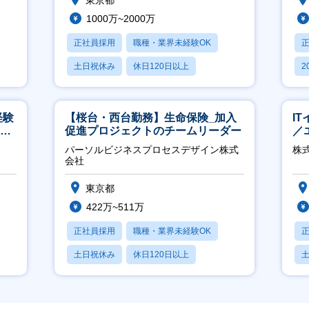
東京都
1000万~2000万
正社員採用
職種・業界未経験OK
土日祝休み
休日120日以上
2
産休・育休あり
休
経験
【桜台・西台勤務】生命保険_加入
I
00
促進プロジェクトのチームリーダー
／
ジ
パーソルビジネスプロセスデザイン株式
株
会社
東京都
422万~511万
正社員採用
職種・業界未経験OK
土日祝休み
休日120日以上
産休・育休あり
月