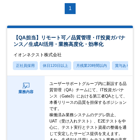
1
【QA担当】リモート可／品質管理・IT投資ガバナ
ンス／生成AI活用・業務高度化・効率化
イオンネクスト株式会社
正社員採用
休日120日以上
月残業20時間以内
賞与あり
ユーザーサポートグループ内に新設する品
質管理（QA）チームにて、IT投資ガバナ
業務内容
ンス（Gate3）における第三者QAとして、
本番リリースの品質を担保するポジション
です。
稼働済み業務システムのデグレ防止、
UAT（受け入れテスト）、E2Eテストを中
心に、テスト実行とテスト資産の整備を通
じて安定したサービス提供を支えます。
また、生成AIを活用したテスト業務の高度