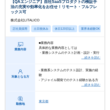
【QAエンジニア】自社SaaSプロダクトの検証手
法の充実や効率化をお任せ！リモート・フルフレ
ックス可
株式会社LITALICO
正社員採用
土日祝休み
休日120日以上
業界未経験OK
産
■業務内容
具体的な業務内容としては
業務内容
・業務システムのテスト計画・設計・実行
…続きを読む
- 業務系システムのテスト設計、実施の経
験
対象となる方
- アジャイル開発でのテスト経験がある方
…続きを読む
東京都
勤務地