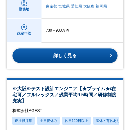
東京都
宮城県
愛知県
大阪府
福岡県
勤務地
730～930万円
想定年収
詳しく見る
※大阪※テスト設計エンジニア【★プライム★/在
宅可／フルレックス／残業平均9.5時間／研修制度
充実】
株式会社AGEST
正社員採用
土日祝休み
休日120日以上
産休・育休あり