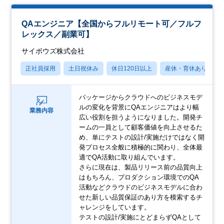
QAエンジニア【全国からフルリモート可／フルフ
レックス／副業可】
サイボウズ株式会社
正社員採用
土日祝休み
休日120日以上
産休・育休あり
パッケージからクラウドへのビジネスモデ
ルの変化を背景にQAエンジニアはより幅
業務内容
広い役割を担うようになりました。開発チ
ームの一員として顧客価値を向上させるた
め、単にテストの設計/実施だけではなく開
発プロセス全般に積極的に関わり、全体最
適でQA活動に取り組んでいます。
さらに現在は、製品リリース前の品質向上
はもちろん、プロダクション環境でのQA
活動などクラウドのビジネスモデルに合わ
せた新しい品質保証のあり方を模索するチ
ャレンジをしています。
テストの設計/実施にとどまらずQAとして