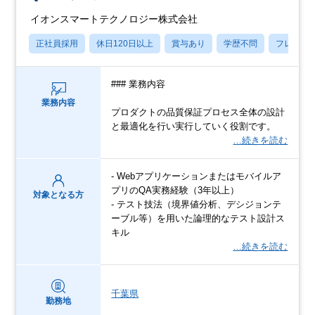
イオンスマートテクノロジー株式会社
正社員採用
休日120日以上
賞与あり
学歴不問
フレック
### 業務内容
業務内容
プロダクトの品質保証プロセス全体の設計
と最適化を⾏い実⾏していく役割です。
…続きを読む
- Webアプリケーションまたはモバイルア
プリのQA実務経験（3年以上）
対象となる方
- テスト技法（境界値分析、デシジョンテ
ーブル等）を用いた論理的なテスト設計ス
キル
…続きを読む
千葉県
勤務地