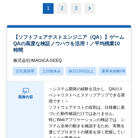
1
2
3
【ソフトフェアテストエンジニア（QA）】ゲーム
QAの高度な検証ノウハウを活用！／平均残業10
時間
株式会社IMAGICA GEEQ
正社員採用
土日祝休み
休日120日以上
業界未経験OK
産
～システム開発の経験を活かし、QAのス
ペシャリストへとステップアップできる環
業務内容
境です！～
ソフトウェアテストの役割は、仕様書に基
づいた動作確認だけではありません。
特にWebアプリケーションの検証では、シ
ステム全体の動きを確認するため、実務を
通じてプロダクトの構造を深く把握してい