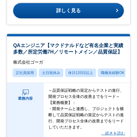
詳しく見る
QAエンジニア【マクドナルドなど有名企業と実績
多数／所定労働7H／リモートメイン／品質保証】
株式会社ゴーガ
正社員採用
土日祝休み
休日120日以上
職種未経験OK
産
～品質保証戦略の策定からテストの進行、
開発プロセス全体の改善までをリード～
業務内容
【業務概要】：
・開発チームと連携し、プロジェクトを横
断して品質保証戦略の策定からテストの進
行、開発プロセス全体の改善までをリード
していただきます。
…続きを読む