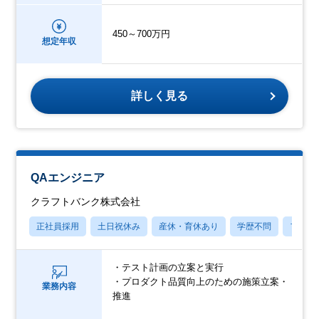
450～700万円
想定年収
詳しく見る
QAエンジニア
クラフトバンク株式会社
正社員採用
土日祝休み
産休・育休あり
学歴不問
フレッ
・テスト計画の立案と実行
・プロダクト品質向上のための施策立案・
業務内容
推進