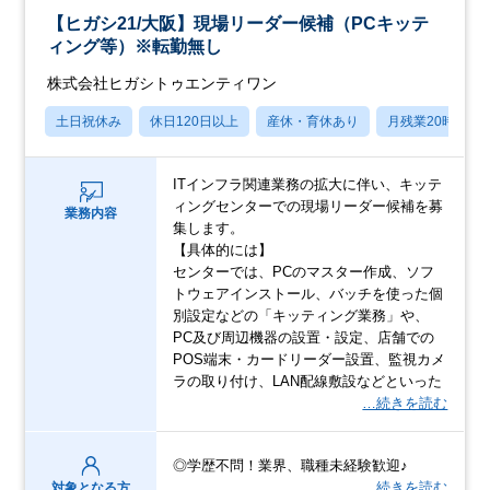
【ヒガシ21/大阪】現場リーダー候補（PCキッテ
ィング等）※転勤無し
株式会社ヒガシトゥエンティワン
土日祝休み
休日120日以上
産休・育休あり
月残業20時間以
ITインフラ関連業務の拡大に伴い、キッテ
ィングセンターでの現場リーダー候補を募
業務内容
集します。
【具体的には】
センターでは、PCのマスター作成、ソフ
トウェアインストール、バッチを使った個
別設定などの「キッティング業務」や、
PC及び周辺機器の設置・設定、店舗での
POS端末・カードリーダー設置、監視カメ
ラの取り付け、LAN配線敷設などといった
…続きを読む
◎学歴不問！業界、職種未経験歓迎♪
…続きを読む
対象となる方