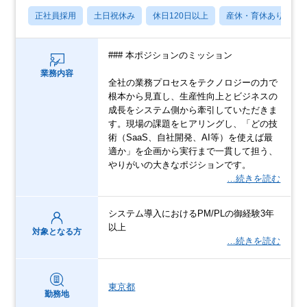
正社員採用
土日祝休み
休日120日以上
産休・育休あり
### 本ポジションのミッション
業務内容
全社の業務プロセスをテクノロジーの力で
根本から見直し、生産性向上とビジネスの
成長をシステム側から牽引していただきま
す。現場の課題をヒアリングし、「どの技
術（SaaS、自社開発、AI等）を使えば最
適か」を企画から実行まで一貫して担う、
やりがいの大きなポジションです。
…続きを読む
システム導入におけるPM/PLの御経験3年
以上
対象となる方
…続きを読む
東京都
勤務地