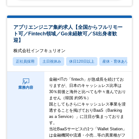
アプリエンジニア集約求人【全国からフルリモー
ト可／Fintech領域／Go未経験可／SI出身者歓
迎】
株式会社インフキュリオン
正社員採用
土日祝休み
休日120日以上
産休・育休あり
金融×ITの「fintech」が急成長を続けてお
りますが、日本のキャッシュレス比率は
業務内容
30％前後と海外と比べても中々進んでおり
ません（韓国 約95％）
国としてもさらにキャッシュレス事業を浸
透することを掲げておりBaaS（Banking
as a Service）」に注目が集まっておりま
す。
当社BaaSサービスの1つ「Wallet Station」
は金融機関や流通・小売...等の異業種がフ