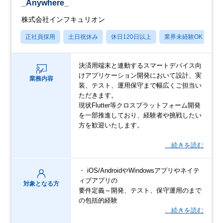
_Anywhere_
株式会社インフキュリオン
正社員採用
土日祝休み
休日120日以上
業界未経験OK
産
決済用端末と連動するスマートデバイス向
けアプリケーション開発において設計、実
業務内容
装、テスト、運用保守まで幅広くご担当い
ただきます。
現状Flutter等クロスプラットフォーム開発
を一部推進しており、経験者や挑戦したい
方を歓迎いたします。
…続きを読む
・ iOS/AndroidやWindowsアプリやネイテ
ィブアプリの
対象となる方
要件定義～開発、テスト、保守運用のまで
の包括的経験
…続きを読む