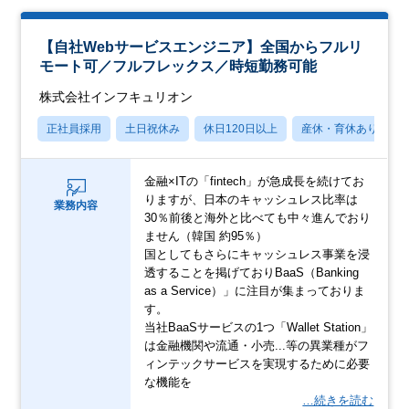
【自社Webサービスエンジニア】全国からフルリ
モート可／フルフレックス／時短勤務可能
株式会社インフキュリオン
正社員採用
土日祝休み
休日120日以上
産休・育休あり
金融×ITの「fintech」が急成長を続けてお
りますが、日本のキャッシュレス比率は
業務内容
30％前後と海外と比べても中々進んでおり
ません（韓国 約95％）
国としてもさらにキャッシュレス事業を浸
透することを掲げておりBaaS（Banking
as a Service）」に注目が集まっておりま
す。
当社BaaSサービスの1つ「Wallet Station」
は金融機関や流通・小売...等の異業種がフ
ィンテックサービスを実現するために必要
な機能を
…続きを読む