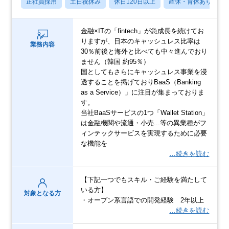
正社員採用
土日祝休み
休日120日以上
産休・育休あり
金融×ITの「fintech」が急成長を続けてお
りますが、日本のキャッシュレス比率は
業務内容
30％前後と海外と比べても中々進んでおり
ません（韓国 約95％）
国としてもさらにキャッシュレス事業を浸
透することを掲げておりBaaS（Banking
as a Service）」に注目が集まっておりま
す。
当社BaaSサービスの1つ「Wallet Station」
は金融機関や流通・小売...等の異業種がフ
ィンテックサービスを実現するために必要
な機能を
…続きを読む
【下記一つでもスキル・ご経験を満たして
いる方】
対象となる方
・オープン系言語での開発経験 2年以上
…続きを読む