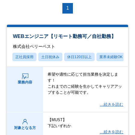
1
WEBエンジニア【リモート勤務可／自社勤務】
株式会社ベリーベスト
正社員採用
土日祝休み
休日120日以上
業界未経験OK
月
希望や適性に応じて担当業務を決定しま
す！
業務内容
これまでのご経験を生かしてキャリアアッ
プすることが可能です。
…続きを読む
【MUST】
下記いずれか
対象となる方
…続きを読む