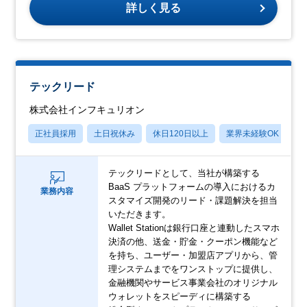
詳しく見る
テックリード
株式会社インフキュリオン
正社員採用
土日祝休み
休日120日以上
業界未経験OK
産
テックリードとして、当社が構築する
BaaS プラットフォームの導入におけるカ
業務内容
スタマイズ開発のリード・課題解決を担当
いただきます。
Wallet Stationは銀行口座と連動したスマホ
決済の他、送金・貯金・クーポン機能など
を持ち、ユーザー・加盟店アプリから、管
理システムまでをワンストップに提供し、
金融機関やサービス事業会社のオリジナル
ウォレットをスピーディに構築する