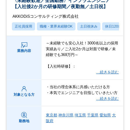
〈未経験歓迎／全国勤務〉インフラエンジニア
【入社後2か月の研修期間／夜勤無／土日祝】
AKKODiSコンサルティング株式会社
正社員採用
職種・業界未経験OK
土日祝休み
休日120日以上
～未経験でも安心入社！3000名以上の採用
実績あり／ご入社2か月は対面で研修／未
業務内容
経験でも369万円～
【入社時研修】：
…続きを読む
・当社の理念体系に共感いただける方
・本気でエンジニアを目指していきたい方
対象となる方
…続きを読む
東京都
神奈川県
埼玉県
千葉県
愛知県
大
阪府
勤務地