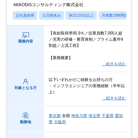
AKKODiSコンサルティング株式会社
正社員採用
土日祝休み
休日120日以上
月残業20時間以内
【有給取得率95.9％／従業員数7,000人超
／充実の研修・教育体制／プライム案件9
業務内容
割超／上流工程】
【業務概要】
…続きを読む
以下いずれかのご経験をお持ちの方
・インフラエンジニアの実務経験（半年以
対象となる方
上）
…続きを読む
東京都
全国
神奈川県
埼玉県
千葉県
愛知
県
大阪府
勤務地