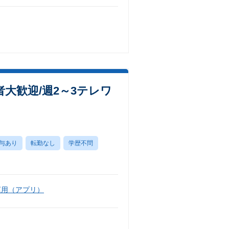
大歓迎/週2～3テレワ
与あり
転勤なし
学歴不問
運用（アプリ）