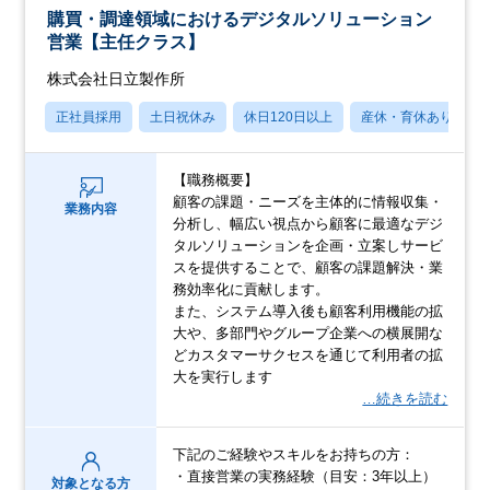
購買・調達領域におけるデジタルソリューション
営業【主任クラス】
株式会社日立製作所
正社員採用
土日祝休み
休日120日以上
産休・育休あり
【職務概要】
顧客の課題・ニーズを主体的に情報収集・
業務内容
分析し、幅広い視点から顧客に最適なデジ
タルソリューションを企画・立案しサービ
スを提供することで、顧客の課題解決・業
務効率化に貢献します。
また、システム導入後も顧客利用機能の拡
大や、多部門やグループ企業への横展開な
どカスタマーサクセスを通じて利用者の拡
大を実行します
…続きを読む
下記のご経験やスキルをお持ちの方：
・直接営業の実務経験（目安：3年以上）
対象となる方