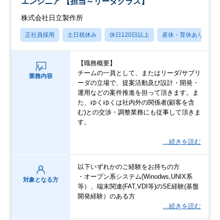
エンジニア 【担当～リーダクラス】
株式会社日立製作所
正社員採用
土日祝休み
休日120日以上
産休・育休あり
【職務概要】
チームの一員として、またはリーダ/サブリ
業務内容
ーダの立場で、提案活動及び設計・開発・
運用などの案件推進を担って頂きます。ま
た、ゆくゆくは社内外の関係者(顧客を含
む)との交渉・調整業務にも従事して頂きま
す。
…続きを読む
以下いずれかのご経験をお持ちの方
・オープン系システム(Winodws,UNIX系
対象となる方
等）、端末関連(FAT,VDI等)のSE経験(基盤
開発経験）のある方
…続きを読む