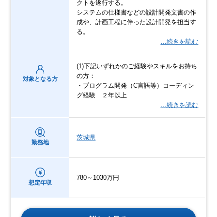
クトを遂行する。
システムの仕様書などの設計開発文書の作
成や、計画工程に伴った設計開発を担当す
る。
…続きを読む
(1)下記いずれかのご経験やスキルをお持ち
の方：
対象となる方
・プログラム開発（C言語等）コーディン
グ経験 ２年以上
…続きを読む
茨城県
勤務地
780～1030万円
想定年収