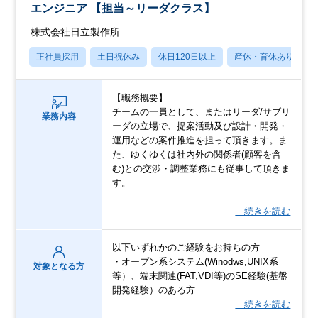
エンジニア 【担当～リーダクラス】
株式会社日立製作所
正社員採用
土日祝休み
休日120日以上
産休・育休あり
【職務概要】
チームの一員として、またはリーダ/サブリ
業務内容
ーダの立場で、提案活動及び設計・開発・
運用などの案件推進を担って頂きます。ま
た、ゆくゆくは社内外の関係者(顧客を含
む)との交渉・調整業務にも従事して頂きま
す。
…続きを読む
以下いずれかのご経験をお持ちの方
・オープン系システム(Winodws,UNIX系
対象となる方
等）、端末関連(FAT,VDI等)のSE経験(基盤
開発経験）のある方
…続きを読む