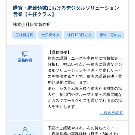
購買・調達領域におけるデジタルソリューション
営業【主任クラス】
株式会社日立製作所
正社員採用
土日祝休み
休日120日以上
産休・育休あり
【職務概要】
顧客の課題・ニーズを主体的に情報収集・
業務内容
分析し、幅広い視点から顧客に最適なデジ
タルソリューションを企画・立案しサービ
スを提供することで、顧客の課題解決・業
務効率化に貢献します。
また、システム導入後も顧客利用機能の拡
大や、多部門やグループ企業への横展開な
どカスタマーサクセスを通じて利用者の拡
大を実行します
…続きを読む
下記のご経験やスキルをお持ちの方：
・直接営業の実務経験（目安：3年以上）