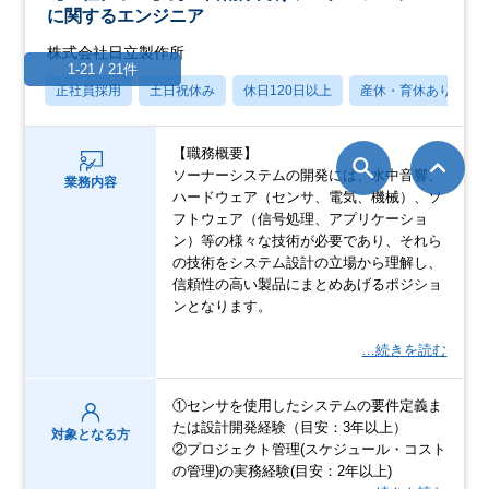
に関するエンジニア
株式会社日立製作所
1-21 / 21件
正社員採用
土日祝休み
休日120日以上
産休・育休あり
【職務概要】
ソーナーシステムの開発には、水中音響、
業務内容
ハードウェア（センサ、電気、機械）、ソ
フトウェア（信号処理、アプリケーショ
ン）等の様々な技術が必要であり、それら
の技術をシステム設計の立場から理解し、
信頼性の高い製品にまとめあげるポジショ
ンとなります。
…続きを読む
①センサを使用したシステムの要件定義ま
たは設計開発経験（目安：3年以上）
対象となる方
②プロジェクト管理(スケジュール・コスト
の管理)の実務経験(目安：2年以上)