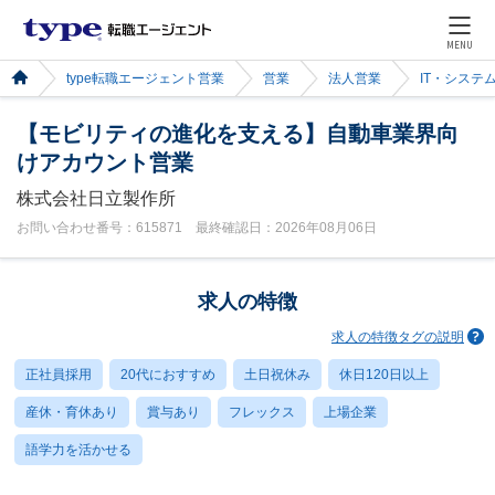
MENU
type転職エージェント営業
営業
法人営業
IT・システ
【モビリティの進化を支える】自動車業界向
けアカウント営業
株式会社日立製作所
お問い合わせ番号：615871 最終確認日：2026年08月06日
求人の特徴
求人の特徴タグの説明
正社員採用
20代におすすめ
土日祝休み
休日120日以上
産休・育休あり
賞与あり
フレックス
上場企業
語学力を活かせる