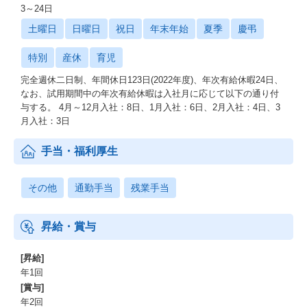
3～24日
土曜日
日曜日
祝日
年末年始
夏季
慶弔
特別
産休
育児
完全週休二日制、年間休日123日(2022年度)、年次有給休暇24日、
なお、試用期間中の年次有給休暇は入社月に応じて以下の通り付
与する。 4月～12月入社：8日、1月入社：6日、2月入社：4日、3
月入社：3日
手当・福利厚生
その他
通勤手当
残業手当
昇給・賞与
[昇給]
年1回
[賞与]
年2回