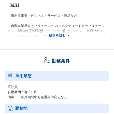
【補足】
【携わる事業・ビジネス・サービス・製品など】
・自動車業界向けソリューション(コネクティッドカーソリューシ
ョン、製造/物流IoT基盤、ディーラー向けシステム、車両セキュリ
ティ、車載ソフトウエア管理など)
・IT(戦略構想支援コンサルティング、大規模基幹システムインテ
グレーション、SAP S4/HANAなどERP導入、など)
・OT(設備インフラ、ロボティクスソリューション、など)
・プロダクト(各種クラウドサービス(SaaS, PaaS, IaaSなど)、ハ
勤務条件
ードウェア、ソフトウェア製品、など)
・DX、GX推進に向けた価値協創活動(同社研究所、デザイナー、
環境部門などとの協創活動)
雇用形態
【ポジションの魅力・やりがい・キャリアパス】
正社員
グローバルレベルで大きくスピーディーに変化する自動車業界を
試用期間：有/3ヶ月
フィールドに、担当するお客様の経営環境、戦略、課題を正確に
備考：（試用期間中も処遇条件変化なし）
捉え、
新規ビジネスの創出・既存ビジネスの最大化を推進して頂きま
勤務地
す。