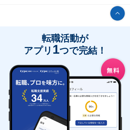
転職活動が
1
アプリ
つで完結！