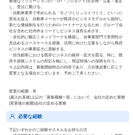
最適なソリューション(IT・OT・プロダクト)を企画・立案・選定
し、受注に繋げる。
・自動車業界で求められる「モノづくり→コトづくり」といった
変化を捉え、自動車メーカーが既存のビジネスモデルから脱却し
新たな価値創出を行うためのパートナーとなるため、グループ会
社を含めた社内外をリードしビジネス成長をめざす。
・全社的に幅広くネットワークを構築し、自事業部門で実用性が
見込めるユースケースを探索、活用に向けた立案をしながら既存
ビジネスの事業拡大に貢献する。
・担当顧客における既存ビジネスの維持・拡大を図る。特に、既
存大規模システムの対応を軸にし、周辺領域への深耕を行う。
※上記内容は、募集開始時点の内容であり、入社後必要に応じて
変更となる場合がございます。予めご了承ください。
変更の範囲：有
(雇入れ直後)上記の「募集職種一覧」において、会社の定めた業務
(変更後の範囲)会社の定める業務
必要な経験
下記いずれかのご経験やスキルをお持ちの方