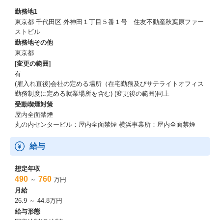
スピーディに変化する自動車業界に対して、日進月歩で進展するI
勤務地1
Tソリューションを含めた広範な商材を取り扱い、
東京都 千代田区 外神田１丁目５番１号 住友不動産秋葉原ファー
国内のみならずグローバルなビジネス貢献を目指す環境に身を置
ストビル
くことで、ご自身の成長を更に加速させることが可能です。
勤務地その他
加えて、CASE、DX、GX、SDVなど、自動車業界ならではのビジ
東京都
ネステーマに携わることにより、先進的且つ多様なスキルセット
[変更の範囲]
を身に付け、強化していくことができます。
有
加えて、自動車産業は社会への影響の非常に大きな業界であり、
(雇入れ直後)会社の定める場所（在宅勤務及びサテライトオフィス
お客様への営業活動を通じて、新たな社会づくりにも寄与できる
勤務制度に定める就業場所を含む) (変更後の範囲)同上
ことが大きなやりがいです。
受動喫煙対策
【働く環境】
屋内全面禁煙
丸の内センタービル：屋内全面禁煙 横浜事業所：屋内全面禁煙
①平均年齢 約35歳と、非常に若くエネルギッシュなチームです。
②出社/顧客先出張/在宅を組み合わせ、効率的な働き方をめざして
給与
います。都内近郊及び関東県内への出張が適宜発生します。
想定年収
490
760
～
万円
月給
26.9 ～ 44.8万円
給与形態