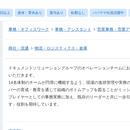
0日以上
産休・育休あり
賞与あり
転勤なし
パパママ社員活躍中
事務・オフィスワーク
事務・アシスタント
営業事務・営業ア
商社・流通
物流・ロジスティクス・倉庫
ドキュメントソリューショングループのオペレーションチームに
いただきます。
14名体制のチームが円滑に機能するよう、現場の進捗管理や実務
バーの育成・教育を通じて組織のボトムアップを図ることがミッ
プレイヤーとしての事務実務に加え、既存のリーダーと共に一歩
す」役割を期待しています。