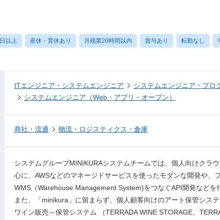
0日以上
産休・育休あり
月残業20時間以内
賞与あり
転勤なし
ITエンジニア・システムエンジニア
システムエンジニア・プロ
システムエンジニア（Web・アプリ・オープン）
商社・流通
物流・ロジスティクス・倉庫
システムグループMINIKURAシステムチームでは、個人向けクラウド
心に、AWSなどのマネージドサービスを使ったモダンな開発や、
WMS（Warehouse Management System)をつなぐAPI開発
また、「minikura」に留まらず、個人顧客向けのアート保管システム (T
ワイン販売～保管システム （TERRADA WINE STORAGE、TERRA