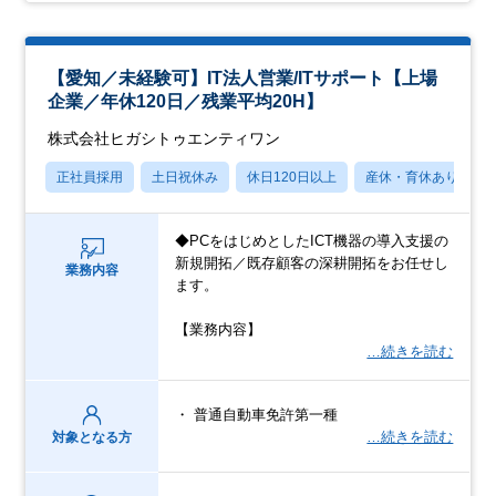
【愛知／未経験可】IT法人営業/ITサポート【上場
企業／年休120日／残業平均20H】
株式会社ヒガシトゥエンティワン
正社員採用
土日祝休み
休日120日以上
産休・育休あり
◆PCをはじめとしたICT機器の導入支援の
新規開拓／既存顧客の深耕開拓をお任せし
業務内容
ます。
【業務内容】
…続きを読む
・ 普通自動車免許第一種
…続きを読む
対象となる方