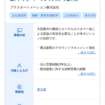
プラスオートメーション株式会社
正社員採用
職種・業界未経験OK
土日祝休み
休日120日以上
大型案件の獲得とロイヤルカスタマー化に
よる収益の安定化を図ることが本ポジショ
業務内容
ンの目的です。
・重点顧客のアカウントマネジメント強化
…続きを読む
・法人営業経験(3年以上）
・既存顧客に対する深耕営業の経験
対象となる方
…続きを読む
東京都
勤務地