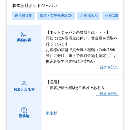
株式会社ネットジャパン
正社員採用
職種・業界未経験OK
土日祝休み
休日120日以上
【ネットジャパンの買取とは・・・】
同社ではお客様先に伺い、貴金属を買取を
業務内容
行っています
お客様の店舗で貴金属の種類（24金/18金
等）に分け、重さで買取金額を決定し、お
振込み等でお客様にお支払い
…続きを読む
【必須】
・顧客折衝の経験が1年以上ある方
対象となる方
…続きを読む
東京都
勤務地