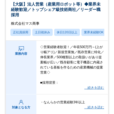
【大阪】法人営業（産業用ロボット等）◆業界未
経験歓迎／トップシェア級技術商社／リーダー職
採用
株式会社マス商事
正社員採用
土日祝休み
休日120日以上
業界未経験OK
産
◇営業経験者歓迎！／年収500万円～(上が
り幅アリ)／新規営業無／既存営業に特化／
業務内容
伸長業界／500種類以上の取扱いがあり提
案幅が広い／既存顧客に電子機器に内蔵さ
れている基板を作るための産業機械の提案
営業◇
■採用背景：
…続きを読む
・なんらかの営業経験3年以上
…続きを読む
対象となる方