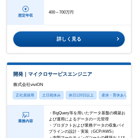
400～700万円
想定年収
詳しく見る
開発｜マイクロサービスエンジニア
株式会社viviON
正社員採用
土日祝休み
休日120日以上
産休・育休あり
・BigQuery等を用いたデータ基盤の構築お
よび運用によるデータの一元管理
業務内容
・プロダクトおよび業務データの収集パイ
プラインの設計・実装（GCP/AWS）
・内製マーケティングツールの構築および