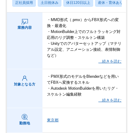
正社員採用
土日祝休み
休日120日以上
産休・育休あり
・MMD形式（.pmx）からFBX形式への変
換・最適化
業務内容
・MotionBuilder上でのフルトラッキング対
応用のリグ調整・スケルトン構築
・Unityでのアバターセットアップ（マテリ
アル設定、アニメーション接続、表情制御
など）
…続きを読む
・PMX形式のモデルをBlenderなどを用い
てFBXへ変換するスキル
対象となる方
・Autodesk MotionBuilderを用いたリグ・
スケルトン編集経験
…続きを読む
東京都
勤務地