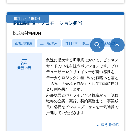
801-850 / 960件
IP戦略推進・プロモーション担当
株式会社viviON
正社員採用
土日祝休み
休日120日以上
業界未経験OK
産
急速に拡大するIP事業において、ビジネス
サイドの中核を担うポジションです。プロ
業務内容
デューサーやクリエイターが持つ感性を、
データやロジックに基づいた戦略へと落と
し込み、「売れる作品」として市場に届け
る役割を果たします。
外部版元とのアライアンス推進から、販促
戦略の立案・実行、契約実務まで、事業成
長に必要なビジネスプロセスを一気通貫で
推進していただきます。
…続きを読む