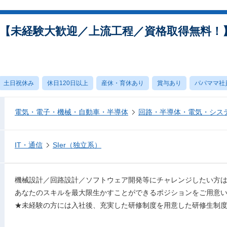
【未経験大歓迎／上流工程／資格取得無料！】
土日祝休み
休日120日以上
産休・育休あり
賞与あり
パパママ社
電気・電子・機械・自動車・半導体
回路・半導体・電気・シス
IT・通信
SIer（独立系）
機械設計／回路設計／ソフトウェア開発等にチャレンジしたい方
あなたのスキルを最大限生かすことができるポジションをご用意
★未経験の方には入社後、充実した研修制度を用意した研修生制