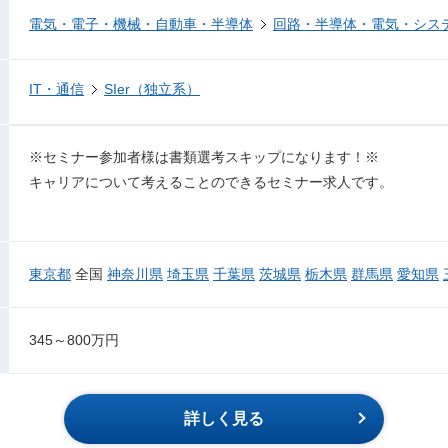
電気・電子・機械・自動車・半導体
回路・半導体・電気・シス
IT・通信
SIer（独立系）
※セミナー参加者様は書類選考スキップになります！※
キャリアについて考えることのできるセミナー求人です。
東京都
全国
神奈川県
埼玉県
千葉県
茨城県
栃木県
群馬県
愛知県
345～800万円
詳しく見る