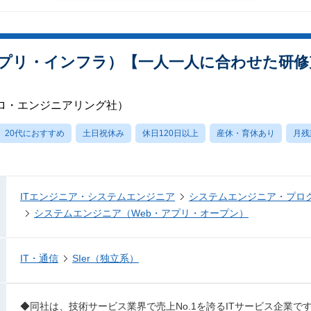
プリ・インフラ）【一人一人に合わせた研修充
ロ・エンジニアリング社）
20代におすすめ
土日祝休み
休日120日以上
産休・育休あり
月残
ITエンジニア・システムエンジニア
システムエンジニア・プロ
システムエンジニア（Web・アプリ・オープン）
IT・通信
SIer（独立系）
◆同社は、技術サービス業界で売上No.1を誇るITサービス企業で