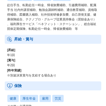
赴任手当、転勤赴任一時金、帰省旅費補助、引越費用補助、配属
手当 社内外講習補助、勉強会講師料補助、通信教育補助、資格取
得補助、図書購入補助、社外技術研修参加費、自己啓発支援、健
康保険組合、テクノプロ・グループ従業員持株会（奨励金あり）
、福利厚生サービス「ベネフィット・ステーション」、総合福祉
団体定期保険、転勤赴任一時金、帰省旅費補助 等
昇給・賞与
[昇給]
年1回
[賞与]
年2回
[昨年実績]
※別途決算賞与を支給する場合あり
保険
健康
厚生年金
雇用
労災