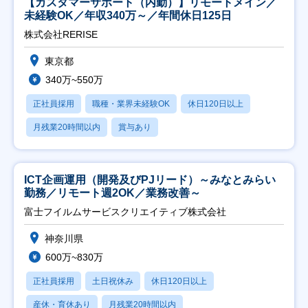
【カスタマーサポート（内勤）】リモートメイン／
未経験OK／年収340万～／年間休日125日
株式会社RERISE
東京都
340万~550万
正社員採用
職種・業界未経験OK
休日120日以上
月残業20時間以内
賞与あり
ICT企画運用（開発及びPJリード）～みなとみらい
勤務／リモート週2OK／業務改善～
富士フイルムサービスクリエイティブ株式会社
神奈川県
600万~830万
正社員採用
土日祝休み
休日120日以上
産休・育休あり
月残業20時間以内