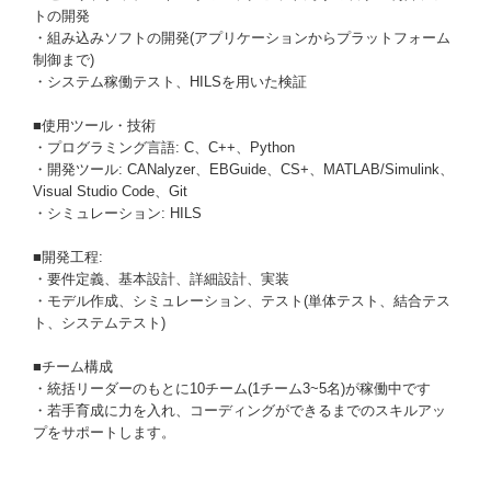
トの開発
・組み込みソフトの開発(アプリケーションからプラットフォーム
制御まで)
・システム稼働テスト、HILSを用いた検証
■使用ツール・技術
・プログラミング言語: C、C++、Python
・開発ツール: CANalyzer、EBGuide、CS+、MATLAB/Simulink、
Visual Studio Code、Git
・シミュレーション: HILS
■開発工程:
・要件定義、基本設計、詳細設計、実装
・モデル作成、シミュレーション、テスト(単体テスト、結合テス
ト、システムテスト)
■チーム構成
・統括リーダーのもとに10チーム(1チーム3~5名)が稼働中です
・若手育成に力を入れ、コーディングができるまでのスキルアッ
プをサポートします。