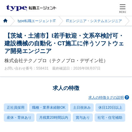
MENU
type転職エージェントIT
ITエンジニア・システムエンジニア
【茨城・土浦市】I若手歓迎・文系卒検討可・
建設機械の自動化・CT施工に伴うソフトウェ
ア開発エンジニア
株式会社テクノプロ（テクノプロ・デザイン社）
お問い合わせ番号：558431 最終確認日：2026年08月07日
求人の特徴
求人の特徴タグの説明
正社員採用
職種・業界未経験OK
土日祝休み
休日120日以上
産休・育休あり
月残業20時間以内
賞与あり
社宅・住宅補助