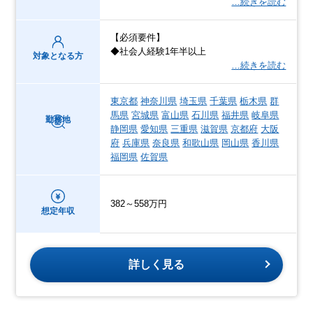
…続きを読む
【必須要件】
◆社会人経験1年半以上
対象となる方
…続きを読む
東京都
神奈川県
埼玉県
千葉県
栃木県
群
馬県
宮城県
富山県
石川県
福井県
岐阜県
勤務地
静岡県
愛知県
三重県
滋賀県
京都府
大阪
府
兵庫県
奈良県
和歌山県
岡山県
香川県
福岡県
佐賀県
382～558万円
想定年収
詳しく見る