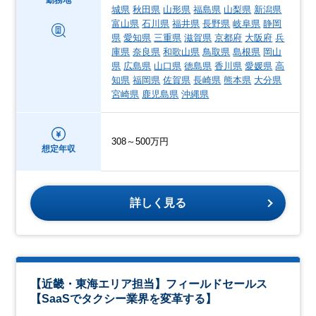
勤務地
城県
秋田県
山形県
福島県
山梨県
新潟県
富山県
石川県
福井県
長野県
岐阜県
静岡
県
愛知県
三重県
滋賀県
京都府
大阪府
兵
庫県
奈良県
和歌山県
鳥取県
島根県
岡山
県
広島県
山口県
徳島県
香川県
愛媛県
高
知県
福岡県
佐賀県
長崎県
熊本県
大分県
宮崎県
鹿児島県
沖縄県
308～500万円
想定年収
詳しく見る
【近畿・東海エリア担当】フィールドセールス
【SaaSでタクシー業界を変革する】