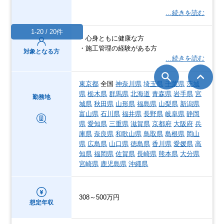
…続きを読む
1-20 / 20件
・心身ともに健康な方
・施工管理の経験がある方
対象となる方
…続きを読む
東京都
全国
神奈川県
埼玉県
千葉県
茨城
県
栃木県
群馬県
北海道
青森県
岩手県
宮
勤務地
城県
秋田県
山形県
福島県
山梨県
新潟県
富山県
石川県
福井県
長野県
岐阜県
静岡
県
愛知県
三重県
滋賀県
京都府
大阪府
兵
庫県
奈良県
和歌山県
鳥取県
島根県
岡山
県
広島県
山口県
徳島県
香川県
愛媛県
高
知県
福岡県
佐賀県
長崎県
熊本県
大分県
宮崎県
鹿児島県
沖縄県
308～500万円
想定年収