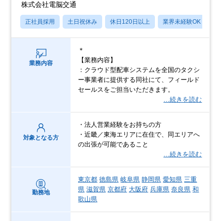
株式会社電脳交通
正社員採用
土日祝休み
休日120日以上
業界未経験OK
産
＊
【業務内容】
業務内容
：クラウド型配車システムを全国のタクシ
ー事業者に提供する同社にて、フィールド
セールスをご担当いただきます。
…続きを読む
・法人営業経験をお持ちの方
・近畿／東海エリアに在住で、同エリアへ
対象となる方
の出張が可能であること
…続きを読む
東京都
徳島県
岐阜県
静岡県
愛知県
三重
県
滋賀県
京都府
大阪府
兵庫県
奈良県
和
勤務地
歌山県