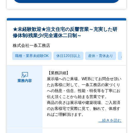
★未経験歓迎★注文住宅の反響営業～充実した研
修体制/残業少/完全週休二日制～
株式会社一条工務店
職種・業界未経験OK
休日120日以上
産休・育休あり
月残業
【業務詳細】
展示場へのご来場、WEBにてお問合せ頂い
業務内容
たお客様に対して、一条工務店の家づくり
への熱意・信念、性能・特長等を丁寧にお
伝え頂くことから始まる営業です。
商品の良さは展示場や建築現場、ご入居済
のお客様宅で実際に見て、触れて、体感す
ればご理解頂けます。
…続きを読む