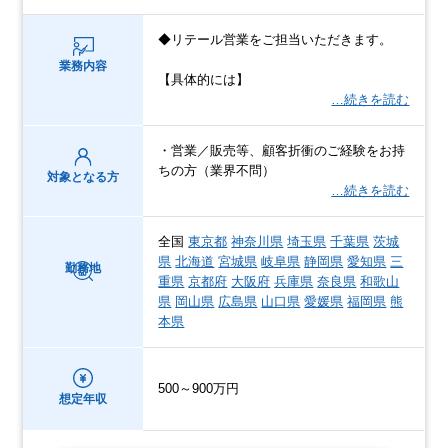
◆リテール営業をご担当いただきます。
業務内容
【具体的には】
…続きを読む
・営業／販売等、顧客折衝のご経験をお持
ちの方（業界不問）
対象となる方
…続きを読む
全国
東京都
神奈川県
埼玉県
千葉県
茨城
県
北海道
宮城県
岐阜県
静岡県
愛知県
三
勤務地
重県
京都府
大阪府
兵庫県
奈良県
和歌山
県
岡山県
広島県
山口県
愛媛県
福岡県
熊
本県
500～900万円
想定年収