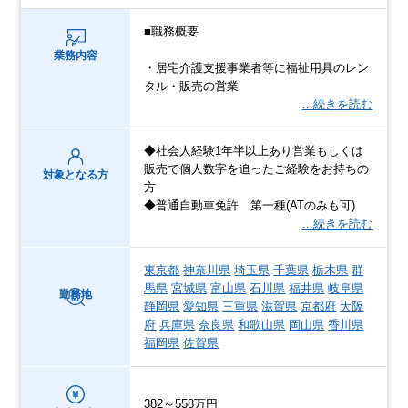
■職務概要
業務内容
・居宅介護支援事業者等に福祉用具のレン
タル・販売の営業
…続きを読む
◆社会人経験1年半以上あり営業もしくは
販売で個人数字を追ったご経験をお持ちの
対象となる方
方
◆普通自動車免許 第一種(ATのみも可)
…続きを読む
東京都
神奈川県
埼玉県
千葉県
栃木県
群
馬県
宮城県
富山県
石川県
福井県
岐阜県
勤務地
静岡県
愛知県
三重県
滋賀県
京都府
大阪
府
兵庫県
奈良県
和歌山県
岡山県
香川県
福岡県
佐賀県
382～558万円