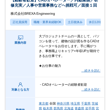
【経験者歓迎】CADオペレーター／内勤業務／研
修充実／人事や営業事務などへ挑戦可／面接１回
株式会社BREXA Engineering
正社員採用
職種・業界未経験OK
土日祝休み
休日120日以上
大プロジェクトチームの一員として、パソ
コンを使って、建物の設計図を作るCADオ
業務内容
ペレーターをお任せします。手に職がつ
き、事務職よりキャリア×年収UPが期待で
きるお仕事です。
★お仕事の魅力
…続きを読む
・CADオペレーターの経験者歓迎
…続きを読む
対象となる方
東京都
全国
神奈川県
埼玉県
千葉県
茨城
県
栃木県
群馬県
北海道
青森県
岩手県
宮