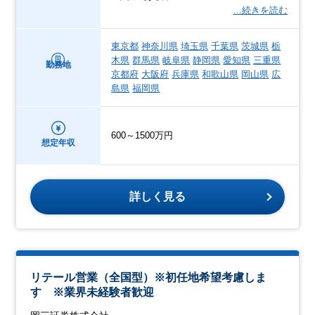
…続きを読む
東京都
神奈川県
埼玉県
千葉県
茨城県
栃
木県
群馬県
岐阜県
静岡県
愛知県
三重県
勤務地
京都府
大阪府
兵庫県
和歌山県
岡山県
広
島県
福岡県
600～1500万円
想定年収
詳しく見る
リテール営業（全国型）※初任地希望考慮しま
す ※業界未経験者歓迎