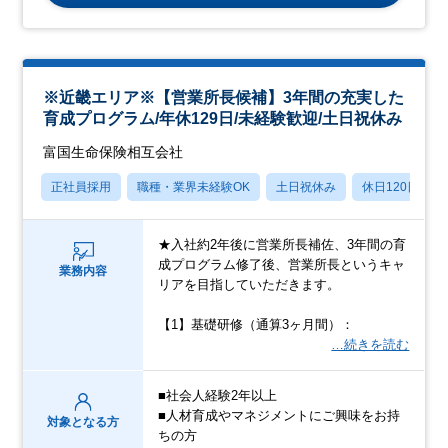
※近畿エリア※【営業所長候補】3年間の充実した
育成プログラム/年休129日/未経験歓迎/土日祝休み
富国生命保険相互会社
正社員採用
職種・業界未経験OK
土日祝休み
休日120日以上
★入社約2年後に営業所長補佐、3年間の育
成プログラム修了後、営業所長というキャ
業務内容
リアを目指していただきます。
【1】基礎研修（通算3ヶ月間）：
…続きを読む
■社会人経験2年以上
■人材育成やマネジメントにご興味をお持
対象となる方
ちの方