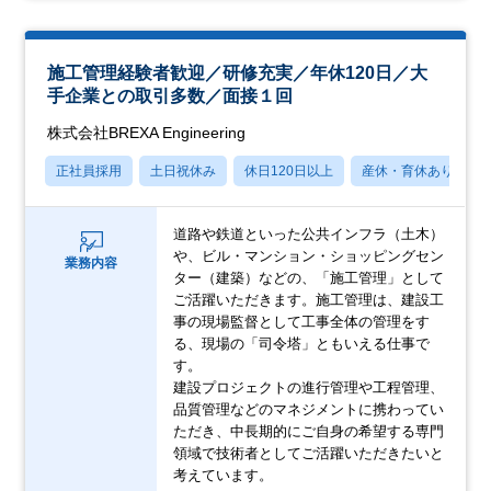
施工管理経験者歓迎／研修充実／年休120日／大
手企業との取引多数／面接１回
株式会社BREXA Engineering
正社員採用
土日祝休み
休日120日以上
産休・育休あり
道路や鉄道といった公共インフラ（土木）
や、ビル・マンション・ショッピングセン
業務内容
ター（建築）などの、「施工管理」として
ご活躍いただきます。施工管理は、建設工
事の現場監督として工事全体の管理をす
る、現場の「司令塔」ともいえる仕事で
す。
建設プロジェクトの進行管理や工程管理、
品質管理などのマネジメントに携わってい
ただき、中長期的にご自身の希望する専門
領域で技術者としてご活躍いただきたいと
考えています。