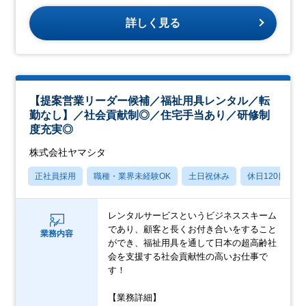
詳しく見る
【提案営業リーダー候補／福祉用具レンタル／転
勤なし】／社会貢献制◎／住宅手当あり／研修制
度充実◎
株式会社ヤマシタ
正社員採用
職種・業界未経験OK
土日祝休み
休日120日以上
レンタルサービスというビジネススキーム
であり、顧客と長くお付き合いをすること
業務内容
ができ、福祉用具を通して日本の超高齢社
会を支援する社会貢献性の高いお仕事で
す！
【業務詳細】