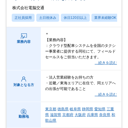
株式会社電脳交通
正社員採用
土日祝休み
休日120日以上
業界未経験OK
産
＊
【業務内容】
業務内容
：クラウド型配車システムを全国のタクシ
ー事業者に提供する同社にて、フィールド
セールスをご担当いただきます。
…続きを読む
・法人営業経験をお持ちの方
・近畿／東海エリアに在住で、同エリアへ
対象となる方
の出張が可能であること
…続きを読む
東京都
徳島県
岐阜県
静岡県
愛知県
三重
県
滋賀県
京都府
大阪府
兵庫県
奈良県
和
勤務地
歌山県