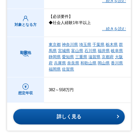
…続きを読む
【必須要件】
◆社会人経験1年半以上
対象となる方
…続きを読む
東京都
神奈川県
埼玉県
千葉県
栃木県
群
馬県
宮城県
富山県
石川県
福井県
岐阜県
勤務地
静岡県
愛知県
三重県
滋賀県
京都府
大阪
府
兵庫県
奈良県
和歌山県
岡山県
香川県
福岡県
佐賀県
382～558万円
想定年収
詳しく見る