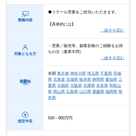
◆リテール営業をご担当いただきます。
業務内容
【具体的には】
…続きを読む
・営業／販売等、顧客折衝のご経験をお持
ちの方（業界不問）
対象となる方
…続きを読む
全国
東京都
神奈川県
埼玉県
千葉県
茨城
県
北海道
宮城県
岐阜県
静岡県
愛知県
三
勤務地
重県
京都府
大阪府
兵庫県
奈良県
和歌山
県
岡山県
広島県
山口県
愛媛県
福岡県
熊
本県
500～900万円
想定年収