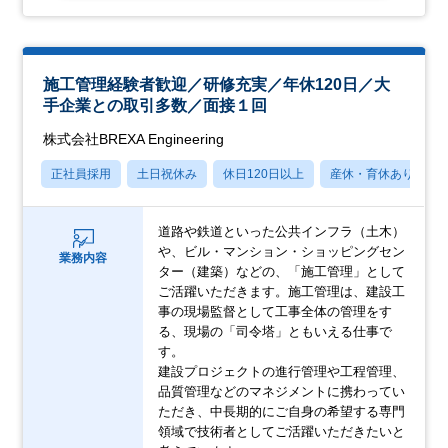
施工管理経験者歓迎／研修充実／年休120日／大
手企業との取引多数／面接１回
株式会社BREXA Engineering
正社員採用
土日祝休み
休日120日以上
産休・育休あり
道路や鉄道といった公共インフラ（土木）
や、ビル・マンション・ショッピングセン
業務内容
ター（建築）などの、「施工管理」として
ご活躍いただきます。施工管理は、建設工
事の現場監督として工事全体の管理をす
る、現場の「司令塔」ともいえる仕事で
す。
建設プロジェクトの進行管理や工程管理、
品質管理などのマネジメントに携わってい
ただき、中長期的にご自身の希望する専門
領域で技術者としてご活躍いただきたいと