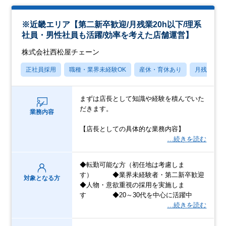
※近畿エリア【第二新卒歓迎/月残業20h以下/理系
社員・男性社員も活躍/効率を考えた店舗運営】
株式会社西松屋チェーン
正社員採用
職種・業界未経験OK
産休・育休あり
月残業20
まずは店長として知識や経験を積んでいた
だきます。
業務内容
【店長としての具体的な業務内容】
…続きを読む
◆転勤可能な方（初任地は考慮しま
す） ◆業界未経験者・第二新卒歓迎
対象となる方
◆人物・意欲重視の採用を実施しま
す ◆20～30代を中心に活躍中
…続きを読む