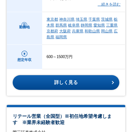
…続きを読む
東京都
神奈川県
埼玉県
千葉県
茨城県
栃
木県
群馬県
岐阜県
静岡県
愛知県
三重県
勤務地
京都府
大阪府
兵庫県
和歌山県
岡山県
広
島県
福岡県
600～1500万円
想定年収
詳しく見る
リテール営業（全国型）※初任地希望考慮しま
す ※業界未経験者歓迎