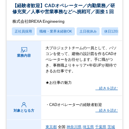
【経験者歓迎】CADオペレーター／内勤業務／研
修充実／人事や営業事務などへ挑戦可／面接１回
株式会社BREXA Engineering
正社員採用
職種・業界未経験OK
土日祝休み
休日120日以上
大プロジェクトチームの一員として、パソ
コンを使って、建物の設計図を作るCADオ
業務内容
ペレーターをお任せします。手に職がつ
き、事務職よりキャリア×年収UPが期待で
きるお仕事です。
★お仕事の魅力
…続きを読む
・CADオペレーターの経験者歓迎
…続きを読む
対象となる方
東京都
全国
神奈川県
埼玉県
千葉県
茨城