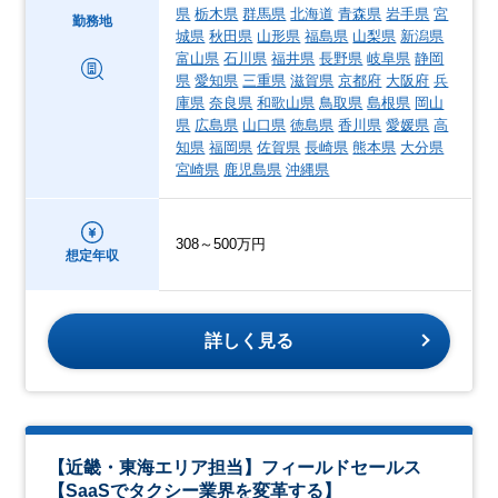
県
栃木県
群馬県
北海道
青森県
岩手県
宮
勤務地
城県
秋田県
山形県
福島県
山梨県
新潟県
富山県
石川県
福井県
長野県
岐阜県
静岡
県
愛知県
三重県
滋賀県
京都府
大阪府
兵
庫県
奈良県
和歌山県
鳥取県
島根県
岡山
県
広島県
山口県
徳島県
香川県
愛媛県
高
知県
福岡県
佐賀県
長崎県
熊本県
大分県
宮崎県
鹿児島県
沖縄県
308～500万円
想定年収
詳しく見る
【近畿・東海エリア担当】フィールドセールス
【SaaSでタクシー業界を変革する】