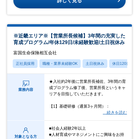
詳しく見る
※近畿エリア※【営業所長候補】3年間の充実した
育成プログラム/年休129日/未経験歓迎/土日祝休み
富国生命保険相互会社
正社員採用
職種・業界未経験OK
土日祝休み
休日120日以上
★入社約2年後に営業所長補佐、3年間の育
成プログラム修了後、営業所長というキャ
業務内容
リアを目指していただきます。
【1】基礎研修（通算3ヶ月間）：
…続きを読む
■社会人経験2年以上
■人材育成やマネジメントにご興味をお持
対象となる方