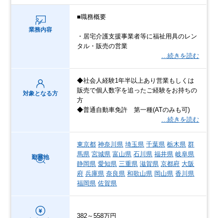
■職務概要
業務内容
・居宅介護支援事業者等に福祉用具のレン
タル・販売の営業
…続きを読む
◆社会人経験1年半以上あり営業もしくは
販売で個人数字を追ったご経験をお持ちの
対象となる方
方
◆普通自動車免許 第一種(ATのみも可)
…続きを読む
東京都
神奈川県
埼玉県
千葉県
栃木県
群
馬県
宮城県
富山県
石川県
福井県
岐阜県
勤務地
静岡県
愛知県
三重県
滋賀県
京都府
大阪
府
兵庫県
奈良県
和歌山県
岡山県
香川県
福岡県
佐賀県
382～558万円