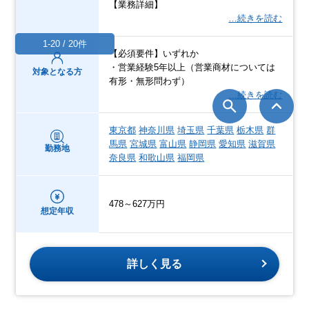
【業務詳細】
…続きを読む
1-20 / 20件
【必須要件】いずれか
・営業経験5年以上（営業商材については
対象となる方
有形・無形問わず）
…続きを読む
東京都
神奈川県
埼玉県
千葉県
栃木県
群
馬県
宮城県
富山県
静岡県
愛知県
滋賀県
勤務地
奈良県
和歌山県
福岡県
478～627万円
想定年収
詳しく見る