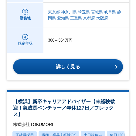
東京都
神奈川県
埼玉県
宮城県
岐阜県
静
岡県
愛知県
三重県
京都府
大阪府
勤務地
300～354万円
想定年収
詳しく見る
【横浜】新卒キャリアアドバイザー【未経験歓
迎！急成長ベンチャー／年休127日／フレック
ス】
株式会社TOKUMORI
正社員採用
職種・業界未経験OK
土日祝休み
休日120日以上