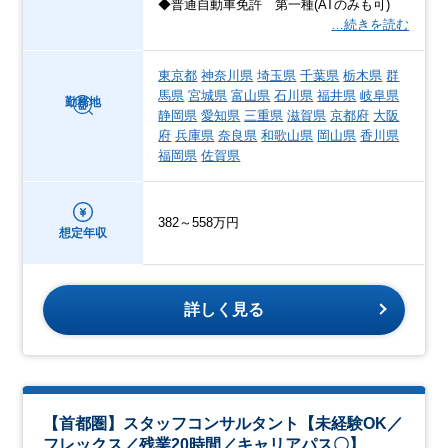
◆普通自動車免許 第一種(ATのみも可)
…続きを読む
東京都
神奈川県
埼玉県
千葉県
栃木県
群
馬県
宮城県
富山県
石川県
福井県
岐阜県
勤務地
静岡県
愛知県
三重県
滋賀県
京都府
大阪
府
兵庫県
奈良県
和歌山県
岡山県
香川県
福岡県
佐賀県
382～558万円
想定年収
詳しく見る
【首都圏】スタッフコンサルタント【未経験OK／
フレックス／残業20時間／キャリアパス〇】