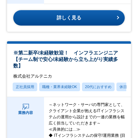
詳しく見る
※第二新卒/未経験歓迎！ インフラエンジニア
【チーム制で安心/未経験から立ち上がり実績多
数】
株式会社アルテニカ
正社員採用
職種・業界未経験OK
20代におすすめ
休日120
～ネットワーク・サーバの専門家として、
クライアント企業が抱えるITインフラシス
業務内容
テムの運用から設計までの一連の業務を幅
広く担当していただきます～
≪具体的には...≫
◆ ITインフラシステムの保守/運用業務 {目