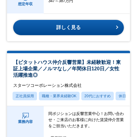
347～387万円
想定年収
詳しく見る
【ピタットハウス仲介反響営業】未経験歓迎！東
証上場企業／ノルマなし／年間休日120日／女性
活躍推進◎
スターツコーポレーション株式会社
正社員採用
職種・業界未経験OK
20代におすすめ
休日120
同ポジションは反響営業中心！お問い合わ
せ・ご来店のお客様に向けた賃貸仲介営業
業務内容
をご担当いただきます。