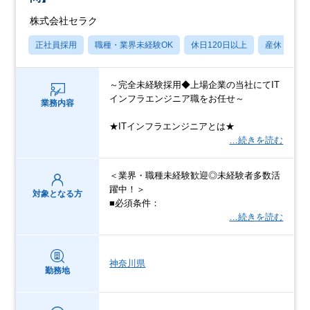
株式会社セラク
正社員採用
職種・業界未経験OK
休日120日以上
産休・育休
～完全未経験採用◆上場企業の当社にてIT
インフラエンジニア職をお任せ～
業務内容
★ITインフラエンジニアとは★
…続きを読む
＜業界・職種未経験歓迎◎未経験者多数活
躍中！＞
対象となる方
■必須条件：
…続きを読む
神奈川県
勤務地