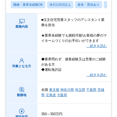
職種・業界未経験OK
休日120日以上
産休・育休あり
月残業
■注文住宅営業スタッフのアシスタント業
務を担当
業務内容
★業界未経験でも挑戦可能!お客様の夢のマ
イホームづくりのお手伝いができます
…続きを読む
◆業界問わず、接客経験又は営業のご経験
がある方
対象となる方
◆運転免許証
…続きを読む
全国
東京都
神奈川県
埼玉県
千葉県
茨城
県
北海道
大阪府
勤務地
350～350万円
想定年収