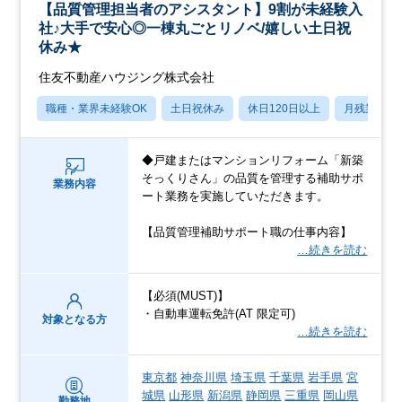
【品質管理担当者のアシスタント】9割が未経験入
社♪大手で安心◎一棟丸ごとリノベ/嬉しい土日祝
休み★
住友不動産ハウジング株式会社
職種・業界未経験OK
土日祝休み
休日120日以上
月残業20
◆戸建またはマンションリフォーム「新築
そっくりさん」の品質を管理する補助サポ
業務内容
ート業務を実施していただきます。
【品質管理補助サポート職の仕事内容】
…続きを読む
【必須(MUST)】
・自動車運転免許(AT 限定可)
対象となる方
…続きを読む
東京都
神奈川県
埼玉県
千葉県
岩手県
宮
城県
山形県
新潟県
静岡県
三重県
岡山県
勤務地