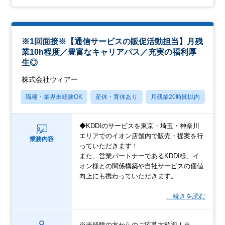
※1回面接※【通信サービスの販促活動担当】月残
業10h程度／豊富なキャリアパス／充実の福利厚
生◎
株式会社ウィアー
職種・業界未経験OK
産休・育休あり
月残業20時間以内
賞
◆KDDIのサービスを東京・埼玉・神奈川
エリアでのイオン店舗内で販売・提案を行
業務内容
っていただきます！
また、営業パートナーであるKDDI様、イ
オン様との関係構築や自社サービスの価値
向上にも携わっていただきます。
…続きを読む
※未経験の方からのご応募大歓迎！※