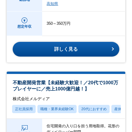
高知県
350～350万円
想定年収
詳しく見る
不動産開発営業【未経験大歓迎！／20代で1000万
プレイヤーに／売上1000億円越！】
株式会社メルディア
正社員採用
職種・業界未経験OK
20代におすすめ
産休・育
住宅開発の入り口を担う用地取得。花形の
ディベロッパー部門