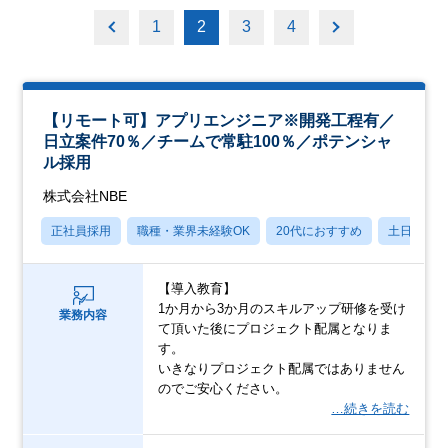
1
2
3
4
【リモート可】アプリエンジニア※開発工程有／
日立案件70％／チームで常駐100％／ポテンシャ
ル採用
株式会社NBE
正社員採用
職種・業界未経験OK
20代におすすめ
土日祝休
【導入教育】
1か月から3か月のスキルアップ研修を受け
業務内容
て頂いた後にプロジェクト配属となりま
す。
いきなりプロジェクト配属ではありません
のでご安心ください。
…続きを読む