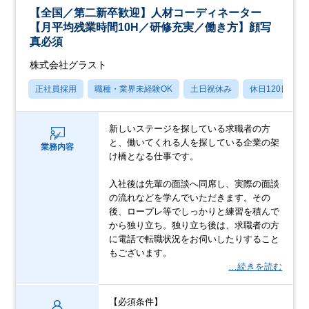
【全国／第二新卒歓迎】人材コーディネーター
【月平均残業時間10H／研修充実／働き方】顔写
真必須
株式会社グラスト
正社員採用
職種・業界未経験OK
土日祝休み
休日120日以上
新しいステージを探している求職者の方
と、働いてくれる人を探している企業の架
業務内容
け橋となる仕事です。
入社後は先輩の面談へ同席し、実際の面談
の流れなどを学んでいただきます。その
後、ロープレ等でしっかりと練習を積んで
から独り立ち。独り立ち後は、求職者の方
に電話で転職状況をお伺いしたりすること
もございます。
…続きを読む
【必須条件】