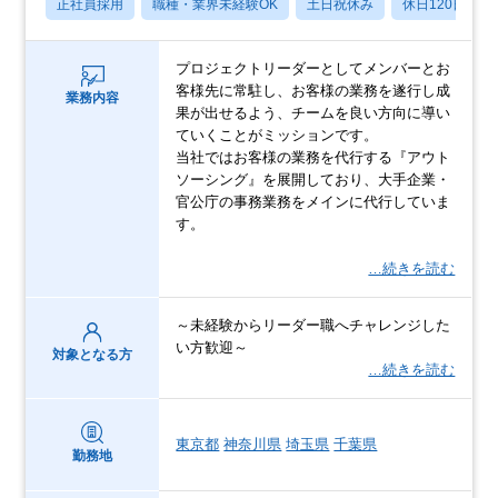
正社員採用
職種・業界未経験OK
土日祝休み
休日120日以上
プロジェクトリーダーとしてメンバーとお
客様先に常駐し、お客様の業務を遂行し成
業務内容
果が出せるよう、チームを良い方向に導い
ていくことがミッションです。
当社ではお客様の業務を代行する『アウト
ソーシング』を展開しており、大手企業・
官公庁の事務業務をメインに代行していま
す。
…続きを読む
～未経験からリーダー職へチャレンジした
い方歓迎～
対象となる方
…続きを読む
東京都
神奈川県
埼玉県
千葉県
勤務地