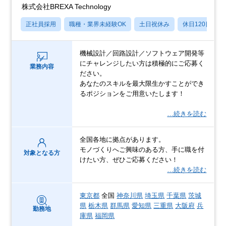
株式会社BREXA Technology
正社員採用
職種・業界未経験OK
土日祝休み
休日120日以上
機械設計／回路設計／ソフトウェア開発等
にチャレンジしたい方は積極的にご応募く
業務内容
ださい。
あなたのスキルを最大限生かすことができ
るポジションをご用意いたします！
…続きを読む
全国各地に拠点があります。
モノづくりへご興味のある方、手に職を付
対象となる方
けたい方、ぜひご応募ください！
…続きを読む
東京都
全国
神奈川県
埼玉県
千葉県
茨城
県
栃木県
群馬県
愛知県
三重県
大阪府
兵
勤務地
庫県
福岡県