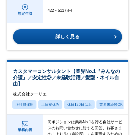
422～511万円
想定年収
詳しく見る
カスタマーコンサルタント【業界No.1『みんなの
介護』／安定性◎／未経験活躍／髪型・ネイル自
由】
株式会社クーリエ
正社員採用
土日祝休み
休日120日以上
業界未経験OK
産
同ポジションは業界No.1を誇る自社サービ
スのお問い合わせに対する回答、お客さま
業務内容
の「より良い施設探し」を実現するための