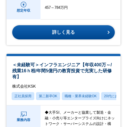
457～784万円
想定年収
詳しく見る
＜未経験可＞インフラエンジニア【年収400万～/
残業16ｈ程/年間5億円の教育投資で充実した研修
有】
株式会社KSK
正社員採用
第二新卒OK
職種・業界未経験OK
20代におすす
◆大手SI、メーカーと協業して製造・金
融・小売り等エンタープライズ向けにネッ
業務内容
トワーク・サーバーシステムの設計・構