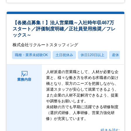
【各拠点募集！】法人営業職～入社時年収467万
スタート／評価制度明確／正社員登用推奨／フレ
ックス～
株式会社リクルートスタッフィング
職種・業界未経験OK
土日祝休み
休日120日以上
産休・育休
人材派遣の営業職として、人材が必要な企
業と、様々な働き方を求める求職者の架け
業務内容
橋となり、双方のニーズを把握しながら、
派遣スタッフが安心して就業できるよう、
また企業の人材不足解消できるよう、提案
や調整をお願いします。
未経験の方でも早期に活躍できる研修制度
（選択式研修、人事研修、営業力強化研
修）が充実しています。
…続きを読む