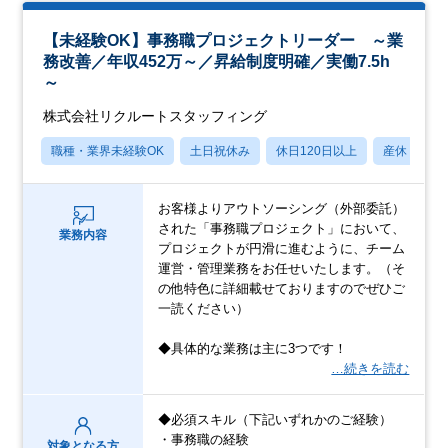
【未経験OK】事務職プロジェクトリーダー ～業
務改善／年収452万～／昇給制度明確／実働7.5h
～
株式会社リクルートスタッフィング
職種・業界未経験OK
土日祝休み
休日120日以上
産休・育休
お客様よりアウトソーシング（外部委託）
された「事務職プロジェクト」において、
業務内容
プロジェクトが円滑に進むように、チーム
運営・管理業務をお任せいたします。（そ
の他特色に詳細載せておりますのでぜひご
一読ください）
◆具体的な業務は主に3つです！
…続きを読む
◆必須スキル（下記いずれかのご経験）
・事務職の経験
対象となる方