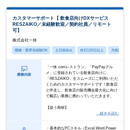
カスタマーサポート【 飲食店向けDXサービス
RESZAIKO／未経験歓迎／契約社員／リモート
可】
株式会社一休
職種・業界未経験OK
土日祝休み
休日120日以上
月残業20
「一休.comレストラン」「PayPayグル
メ」に登録されている飲食店向けに、
業務内容
「RESZAIKO」をスムーズにご利用いただ
くためのカスタマーサポートです！飲食店
と伴走し、飲食店の販売機会最大化に向け
て幅広い業務に携わっていただきます。
【扱う商材】
…続きを読む
・基本的なPCスキル（Excel,Word,Power