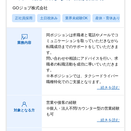
GOジョブ株式会社
正社員採用
土日祝休み
業界未経験OK
産休・育休あり
月
同ポジションは求職者と電話やメールでコ
ミュニケーションを取っていただきながら
業務内容
転職成功までのサポートをしていただきま
す。
問い合わせや相談にアドバイスを行い、求
職者の転職活動を成功に導いていただきま
す。
※本ポジションでは、タクシードライバー
職種特化でのご支援となります。
…続きを読む
営業や接客の経験
※個人・法人不問/カウンター型の営業経験
対象となる方
も可
…続きを読む