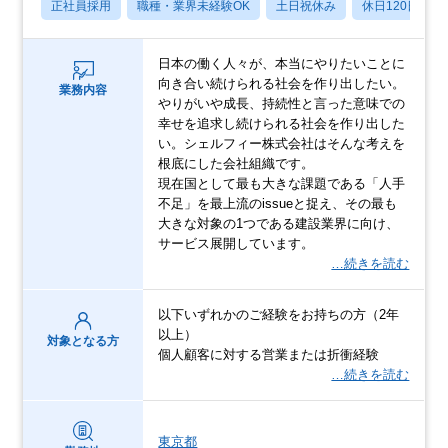
正社員採用
職種・業界未経験OK
土日祝休み
休日120日以上
日本の働く人々が、本当にやりたいことに
向き合い続けられる社会を作り出したい。
業務内容
やりがいや成長、持続性と言った意味での
幸せを追求し続けられる社会を作り出した
い。シェルフィー株式会社はそんな考えを
根底にした会社組織です。
現在国として最も大きな課題である「人手
不足」を最上流のissueと捉え、その最も
大きな対象の1つである建設業界に向け、
サービス展開しています。
…続きを読む
以下いずれかのご経験をお持ちの方（2年
以上）
対象となる方
個人顧客に対する営業または折衝経験
…続きを読む
東京都