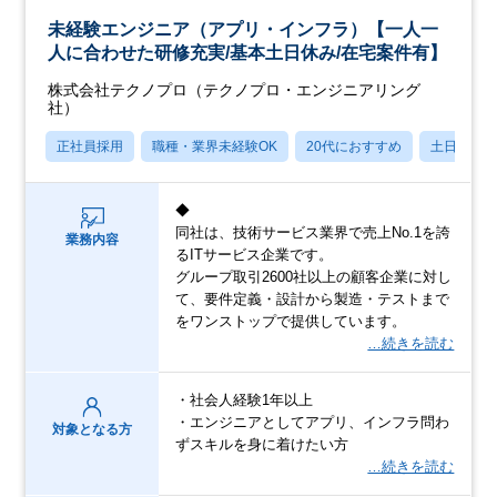
未経験エンジニア（アプリ・インフラ）【一人一
人に合わせた研修充実/基本土日休み/在宅案件有】
株式会社テクノプロ（テクノプロ・エンジニアリング
社）
正社員採用
職種・業界未経験OK
20代におすすめ
土日祝休
◆
同社は、技術サービス業界で売上No.1を誇
業務内容
るITサービス企業です。
グループ取引2600社以上の顧客企業に対し
て、要件定義・設計から製造・テストまで
をワンストップで提供しています。
…続きを読む
・社会人経験1年以上
・エンジニアとしてアプリ、インフラ問わ
対象となる方
ずスキルを身に着けたい方
…続きを読む