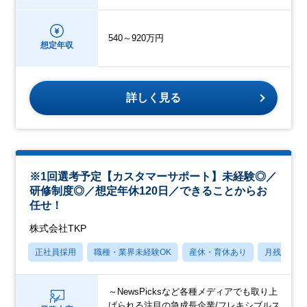
540～920万円
想定年収
詳しく見る
※1回選考予定【カスタマーサポート】未経験◎／
研修制度◎／想定年休120日／できることからお
任せ！
株式会社TKP
正社員採用
職種・業界未経験OK
産休・育休あり
月残業20
～NewsPicksなど各種メディアでも取り上
げられる注目の急成長企業/フレキシブルス