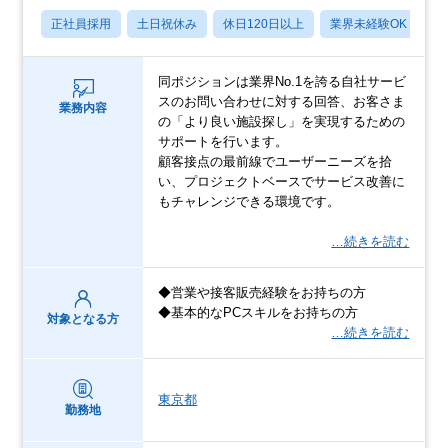
正社員採用
土日祝休み
休日120日以上
業界未経験OK
産
同ポジションは業界No.1を誇る自社サービ
スのお問い合わせに対する回答、お客さま
業務内容
の「より良い施設探し」を実現するための
サポートを行います。
顧客接点の最前線でユーザーニーズを拾
い、プロジェクトベースでサービス改善に
もチャレンジできる環境です。
…続きを読む
◆営業や接客販売経験をお持ちの方
◆基本的なPCスキルをお持ちの方
対象となる方
…続きを読む
東京都
勤務地