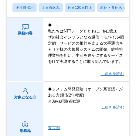
正社員採用
土日祝休み
休日120日以上
産休・育休あり
◆
私たちはNTTデータとともに、約1億ユー
業務内容
ザの社会インフラとなる通信（モバイル/固
定網）サービスの根幹を支える大手通信キ
ャリア様の大規模システムの開発、維持管
理業務を担い、生活を豊かにするサービス
をITで実現することに取り組んでいます。
…続きを読む
◆システム開発経験（オープン系言語）が
ある方(目安2年程度)
対象となる方
※Java経験者歓迎
…続きを読む
東京都
勤務地