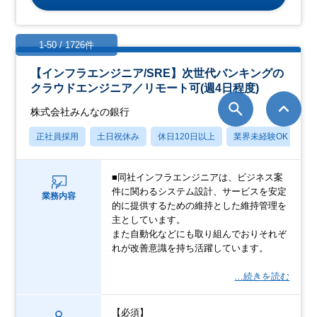
1-50 / 1726件
【インフラエンジニア/SRE】次世代バンキングの
クラウドエンジニア／リモート可(週4日程度)
株式会社みんなの銀行
正社員採用
土日祝休み
休日120日以上
業界未経験OK
産
■同社インフラエンジニアは、ビジネス案
件に関わるシステム設計、サービスを安定
業務内容
的に提供するための維持とした維持管理を
主としています。
また自動化などにも取り組んでおりそれぞ
れが改善意識を持ち活躍しています。
…続きを読む
【必須】