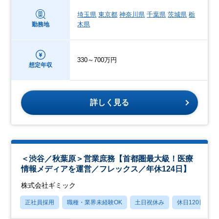
埼玉県
東京都
神奈川県
千葉県
茨城県
栃
木県
勤務地
330～700万円
想定年収
詳しく見る
＜渋谷／秋葉原＞営業庶務【首都圏最大級！医療
情報メディアを運営／フレックス／年休124日】
株式会社ギミック
正社員採用
職種・業界未経験OK
土日祝休み
休日120日以上