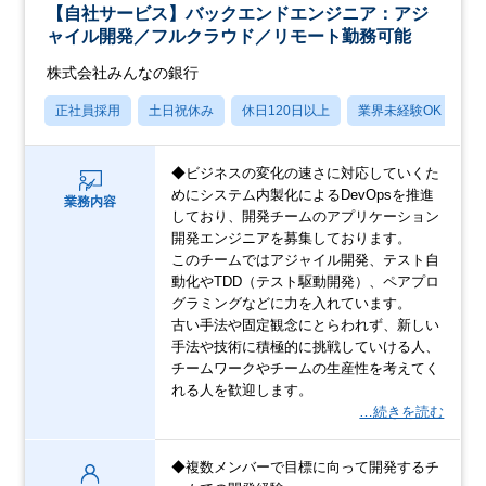
【自社サービス】バックエンドエンジニア：アジ
ャイル開発／フルクラウド／リモート勤務可能
株式会社みんなの銀行
正社員採用
土日祝休み
休日120日以上
業界未経験OK
産
◆ビジネスの変化の速さに対応していくた
めにシステム内製化によるDevOpsを推進
業務内容
しており、開発チームのアプリケーション
開発エンジニアを募集しております。
このチームではアジャイル開発、テスト自
動化やTDD（テスト駆動開発）、ペアプロ
グラミングなどに力を入れています。
古い手法や固定観念にとらわれず、新しい
手法や技術に積極的に挑戦していける人、
チームワークやチームの生産性を考えてく
れる人を歓迎します。
…続きを読む
◆複数メンバーで目標に向って開発するチ