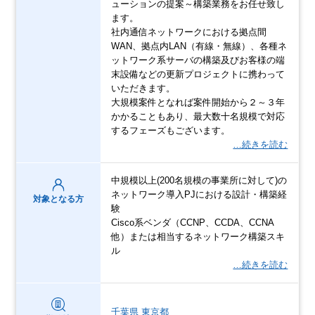
ューションの提案～構築業務をお任せ致し
ます。
社内通信ネットワークにおける拠点間
WAN、拠点内LAN（有線・無線）、各種ネ
ットワーク系サーバの構築及びお客様の端
末設備などの更新プロジェクトに携わって
いただきます。
大規模案件となれば案件開始から２～３年
かかることもあり、最大数十名規模で対応
するフェーズもございます。
…続きを読む
中規模以上(200名規模の事業所に対して)の
ネットワーク導入PJにおける設計・構築経
対象となる方
験
Cisco系ベンダ（CCNP、CCDA、CCNA
他）または相当するネットワーク構築スキ
ル
…続きを読む
千葉県
東京都