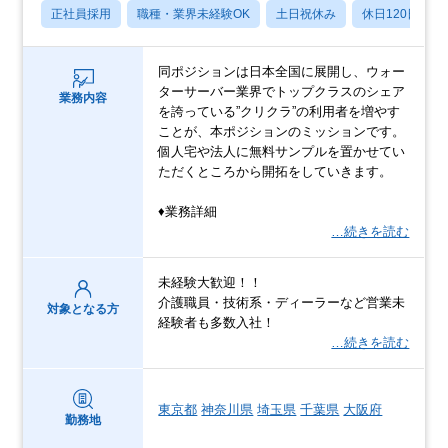
正社員採用
職種・業界未経験OK
土日祝休み
休日120日以上
同ポジションは日本全国に展開し、ウォー
ターサーバー業界でトップクラスのシェア
業務内容
を誇っている”クリクラ”の利用者を増やす
ことが、本ポジションのミッションです。
個人宅や法人に無料サンプルを置かせてい
ただくところから開拓をしていきます。
♦業務詳細
…続きを読む
未経験大歓迎！！
介護職員・技術系・ディーラーなど営業未
対象となる方
経験者も多数入社！
…続きを読む
東京都
神奈川県
埼玉県
千葉県
大阪府
勤務地