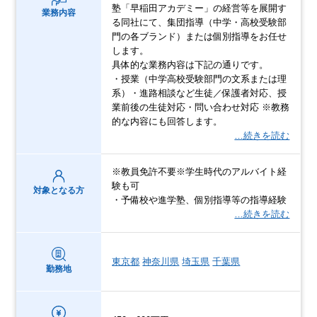
塾「早稲田アカデミー」の経営等を展開す
業務内容
る同社にて、集団指導（中学・高校受験部
門の各ブランド）または個別指導をお任せ
します。
具体的な業務内容は下記の通りです。
・授業（中学高校受験部門の文系または理
系）・進路相談など生徒／保護者対応、授
業前後の生徒対応・問い合わせ対応 ※教務
的な内容にも回答します。
…続きを読む
※教員免許不要※学生時代のアルバイト経
験も可
対象となる方
・予備校や進学塾、個別指導等の指導経験
…続きを読む
東京都
神奈川県
埼玉県
千葉県
勤務地