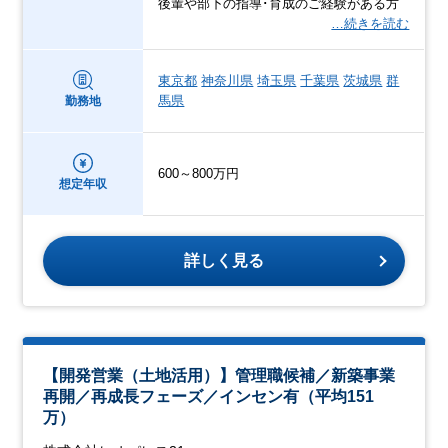
後輩や部下の指導･育成のご経験がある方
…続きを読む
東京都
神奈川県
埼玉県
千葉県
茨城県
群
馬県
勤務地
600～800万円
想定年収
詳しく見る
【開発営業（土地活用）】管理職候補／新築事業
再開／再成長フェーズ／インセン有（平均151
万）