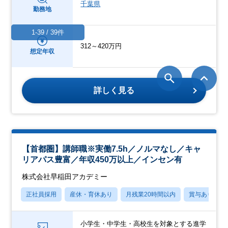
千葉県
勤務地
1-39 / 39件
312～420万円
想定年収
詳しく見る
【首都圏】講師職※実働7.5h／ノルマなし／キャ
リアパス豊富／年収450万以上／インセン有
株式会社早稲田アカデミー
正社員採用
産休・育休あり
月残業20時間以内
賞与あり
小学生・中学生・高校生を対象とする進学