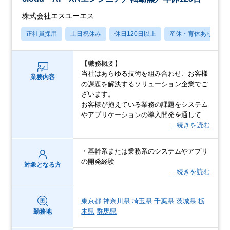
株式会社エスユーエス
正社員採用
土日祝休み
休日120日以上
産休・育休あり
【職務概要】
当社はあらゆる技術を組み合わせ、お客様
業務内容
の課題を解決するソリューション企業でご
ざいます。
お客様が抱えている業務の課題をシステム
やアプリケーションの導入開発を通して
…続きを読む
・基幹系または業務系のシステムやアプリ
の開発経験
対象となる方
…続きを読む
東京都
神奈川県
埼玉県
千葉県
茨城県
栃
木県
群馬県
勤務地