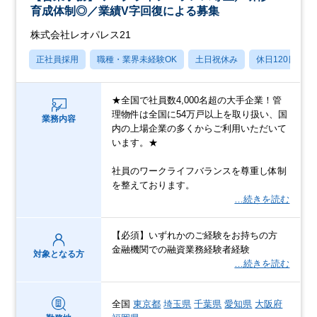
育成体制◎／業績V字回復による募集
株式会社レオパレス21
正社員採用
職種・業界未経験OK
土日祝休み
休日120日以上
★全国で社員数4,000名超の大手企業！管
理物件は全国に54万戸以上を取り扱い、国
業務内容
内の上場企業の多くからご利用いただいて
います。★
社員のワークライフバランスを尊重し体制
を整えております。
…続きを読む
【必須】いずれかのご経験をお持ちの方
金融機関での融資業務経験者経験
対象となる方
…続きを読む
全国
東京都
埼玉県
千葉県
愛知県
大阪府