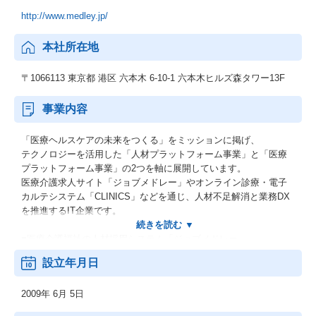
http://www.medley.jp/
本社所在地
〒1066113 東京都 港区 六本木 6-10-1 六本木ヒルズ森タワー13F
事業内容
「医療ヘルスケアの未来をつくる」をミッションに掲げ、
テクノロジーを活用した「人材プラットフォーム事業」と「医療
プラットフォーム事業」の2つを軸に展開しています。
医療介護求人サイト「ジョブメドレー」やオンライン診療・電子
カルテシステム「CLINICS」などを通じ、人材不足解消と業務DX
を推進するIT企業です。
■医療介護福祉の人材採用システム「ジョブメドレー」
■クラウド診療支援システム「CLINICS」
設立年月日
■オンライン医療事典「MEDLEY」
■介護施設の検索メディア「介護のほんね」
2009年 6月 5日
■患者とつながる調剤薬局窓口支援システム「Pharms」