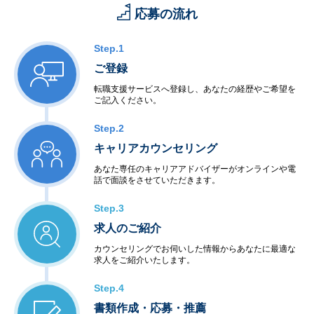
・家電機器制御
応募の流れ
・工場制御
＜社会・公共制御開発＞
・衛星・航空制御
Step.1
・交通機関・車輌制御
ご登録
・ビル・店舗設備制御
・電力・エネルギー制御
転職支援サービスへ登録し、あなたの経歴やご希望を
ご記入ください。
・通信インフラ制御
＜半導体等ハードウェア開発＞
Step.2
・LSI・FPGA設計
・電子回路設計・生産
キャリアカウンセリング
あなた専任のキャリアアドバイザーがオンラインや電
◆アウトソーシングサービス
話で面談をさせていただきます。
＜システム運用保守サービス＞
・業務運用
Step.3
・オペレーション
求人のご紹介
・ネットワーク管理
・ファシリティ管理
カウンセリングでお伺いした情報からあなたに最適な
・ヘルプデスク
求人をご紹介いたします。
＜インターネットサービス＞
・データセンター
Step.4
・ハウジング・ホスティング
書類作成・応募・推薦
・セキュリティ