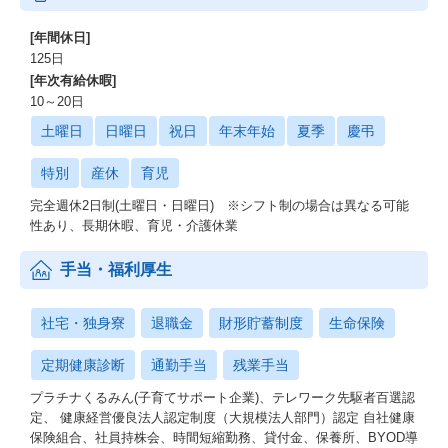
[年間休日]
125日
[年次有給休暇]
10～20日
土曜日
日曜日
祝日
年末年始
夏季
慶弔
特別
産休
育児
完全週休2日制(土曜日・日曜日) ※シフト制の場合は異なる可能
性あり、長期休暇、育児・介護休業
手当・福利厚生
社宅・独身寮
退職金
財形貯蓄制度
生命保険
定期健康診断
通勤手当
残業手当
プラチナくるみん(子育てサポート企業)、テレワーク先駆者百選認
定、 健康経営優良法人認定制度（大規模法人部門）認定 自社健康
保険組合、社員持株会、時間短縮勤務、貸付金、保養所、BYOD導