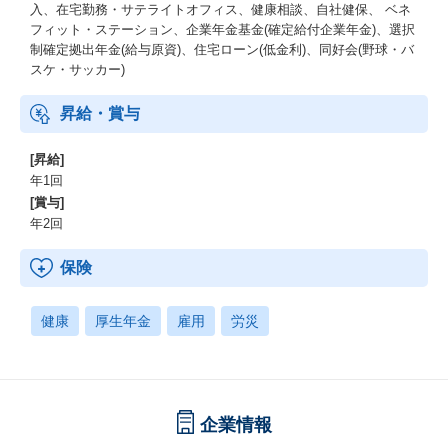
入、在宅勤務・サテライトオフィス、健康相談、自社健保、 ベネ
フィット・ステーション、企業年金基金(確定給付企業年金)、選択
制確定拠出年金(給与原資)、住宅ローン(低金利)、同好会(野球・バ
スケ・サッカー)
昇給・賞与
[昇給]
年1回
[賞与]
年2回
保険
健康
厚生年金
雇用
労災
企業情報