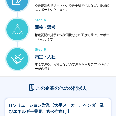
＜教育サービス＞
応募書類のサポートや、応募手続き代行など、徹底的
にサポートいたします。
・システム運用サービス
・最新技術セミナー
Step.5
＜コンビニエンスサービス＞
・ハードウェア販売
面接・選考
・ソフトウェア販売
想定質問の提示や模擬面接などの面接対策で、サポー
トいたします。
Step.6
内定・入社
年収交渉や、入社日などの交渉もキャリアアドバイザ
ーが代行！
この企業の他の公開求人
ITソリューション営業【大手メーカー、ベンダー及
びエネルギー業界、官公庁向け】