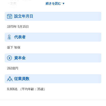
・文教
・医療
・他
設立年月日
＜業務別＞
・EC
1970年 5月15日
・CRM
・SFA
・SCM
代表者
・ERP
・WEB
坂下 智保
・他
＜IT基盤、ネットワーク＞
資本金
・ネットワーク
・セキュリティ
262億円
・先端IT
・ミドルウェア
従業員数
◆制御系システムサービス
＜移動体通信制御開発＞
9,806名 （平均年齢：35歳）
・移動体通信端末
・交換機・基地局システム
＜産業用制御開発＞