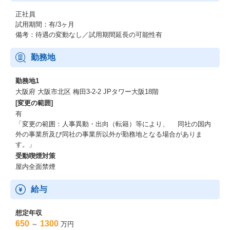
PMOとしてのキャリアは以下①～④のステップがあります。
①プロジェクトアドミニストレーター
正社員
②プロジェクトコントローラー
試用期間：有/3ヶ月
③プロジェクトマネジメントアナリスト
備考：待遇の変動なし／試用期間延長の可能性有
④プロジェクトマネジメントコンサルタント
・プロジェクトマネジメントの次のステップとしては、デリバリ
勤務地
ーマネージャーとして担当のお客様を持ち、チームメンバー管理
を行っていただきます。又社内公募制度等も利用し、PMO以外の
勤務地1
職種に社内でキャリアチェンジをすることも可能です。
大阪府 大阪市北区 梅田3-2-2 JPタワー大阪18階
[変更の範囲]
ご入社後の流れ
有
「変更の範囲：人事異動・出向（転籍）等により、 同社の国内
①最長15日の入社研修
外の事業所及び同社の事業所以外が勤務地となる場合がありま
す。」
・社内手続きやルール、プロジェクトマネジメントの実践講座やP
受動喫煙対策
MO未経験の方へのプログラムも用意しています。
屋内全面禁煙
②案件参画までの準備
給与
・入社後研修後～参画プロジェクトの決定までは、e-learningによ
る自己研鑽やプロジェクトの準備をおこなっていただきます。
想定年収
650
1300
～
万円