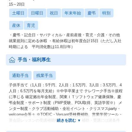
15～20日
土曜日
日曜日
祝日
年末年始
慶弔
特別
産休
育児
・慶弔・記念日・サバティカル・産前産後・育児・介護・その他
就業規則に定める休暇 ・有給休暇は初年度合計15日（ただし入社
時期による 平均消化数は11.8日/年）
手当・福利厚生
通勤手当
残業手当
子供手当て（1人目：5千円、2人目：1.5万円、3人目：3.5万円、4
人目：6.5万円を毎月支給）※中学卒業まで テレワーク手当※規程
に準じる 確定拠出年金制度、関東ＩＴソフトウェア健康保険、慶
弔金制度・サポート制度（PMP受験、PDU取得、英語学習※） メ
ンター制度・クラブ活動補助・全社イベント・クリスマスparty・
welcome会等々 ※TOEIC・Versant受検費補助、営業学習ツール・
英会話レッスンの受講補助有り（ただし、補助・受講には諸条件
あり）