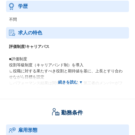
学歴
不問
求人の特色
評価制度/キャリアパス
■評価制度
役割等級制度（キャリアバンド制）を導入
∟役職に対する果たすべき役割と期待値を基に、上長とすり合わ
せながら目標を設定
∟パフォーマンス結果は関係者だけでなく第三者のメンバーがフ
ァクトベースで収集
∟職級9個に細分化し、小さな成果及び成長も評価対象に入ります
（絶対評価）
∟年2回（上期/下期）の評価結果を踏まえ、期末の取締役会により
勤務条件
昇格等の評価が決定
∟業務外での社内貢献も評価対象に入ります
雇用形態
■キャリアパス