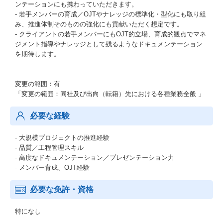
ンテーションにも携わっていただきます。
- 若手メンバーの育成／OJTやナレッジの標準化・型化にも取り組
み、推進体制そのものの強化にも貢献いただく想定です。
- クライアントの若手メンバーにもOJT的立場、育成的観点でマネ
ジメント指導やナレッジとして残るようなドキュメンテーション
を期待します。
変更の範囲：有
「変更の範囲：同社及び出向（転籍）先における各種業務全般 」
必要な経験
- 大規模プロジェクトの推進経験
- 品質／工程管理スキル
- 高度なドキュメンテーション／プレゼンテーション力
- メンバー育成、OJT経験
必要な免許・資格
特になし